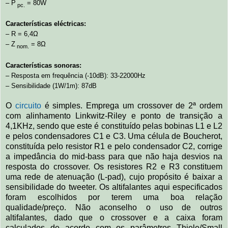
– P
= 80W
pc.
Características eléctricas:
– R = 6,4Ω
– Z
= 8Ω
nom.
Características sonoras:
– Resposta em frequência (-10dB): 33-22000Hz
– Sensibilidade (1W/1m): 87dB
O
circuito
é simples. Emprega um crossover de 2ª ordem
com alinhamento Linkwitz-Riley e ponto de transição a
4,1KHz, sendo que este é constituído pelas bobinas L1 e L2
e pelos condensadores C1 e C3. Uma célula de Boucherot,
constituída pelo resistor R1 e pelo condensador C2, corrige
a impedância do mid-bass para que não haja desvios na
resposta do crossover. Os resistores R2 e R3 constituem
uma rede de atenuação (L-pad), cujo propósito é baixar a
sensibilidade do tweeter. Os altifalantes aqui especificados
foram escolhidos por terem uma boa relação
qualidade/preço. Não aconselho o uso de outros
altifalantes, dado que o crossover e a caixa foram
calculados de acordo com os parâmetros Thiele/Small