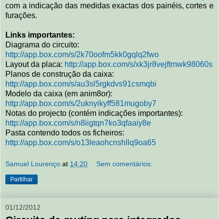
com a indicação das medidas exactas dos painéis, cortes e
furações.
Links importantes:
Diagrama do circuito:
http://app.box.com/s/2k70oofm5kk0gqlq2fwo
Layout da placa:
http://app.box.com/s/xk3jr8vejftmwk98060s
Planos de construção da caixa:
http://app.box.com/s/au3sl5rgkdvs91csmqbi
Modelo da caixa (em anim8or):
http://app.box.com/s/2uknyikyff581mugoby7
Notas do projecto (contém indicações importantes):
http://app.box.com/s/n8iigtqn7ko3qfaaiy8e
Pasta contendo todos os ficheiros:
http://app.box.com/s/o13leaohcnshllq9oa65
Samuel Lourenço
at
14:20
Sem comentários:
Partilhar
01/12/2012