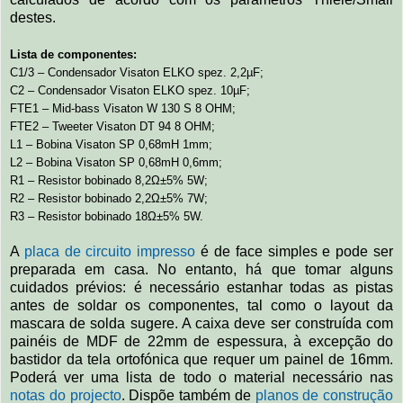
destes.
Lista de componentes:
C1/3 – Condensador Visaton ELKO spez. 2,2µF;
C2 – Condensador Visaton ELKO spez. 10µF;
FTE1 – Mid-bass Visaton W 130 S 8 OHM;
FTE2 – Tweeter Visaton DT 94 8 OHM;
L1 – Bobina Visaton SP 0,68mH 1mm;
L2 – Bobina Visaton SP 0,68mH 0,6mm;
R1 – Resistor bobinado 8,2Ω±5% 5W;
R2 – Resistor bobinado 2,2Ω±5% 7W;
R3 – Resistor bobinado 18Ω±5% 5W.
A
placa de circuito impresso
é de face simples e pode ser
preparada em casa. No entanto, há que tomar alguns
cuidados prévios: é necessário estanhar todas as pistas
antes de soldar os componentes, tal como o layout da
mascara de solda sugere. A caixa deve ser construída com
painéis de MDF de 22mm de espessura, à excepção do
bastidor da tela ortofónica que requer um painel de 16mm.
Poderá ver uma lista de todo o material necessário nas
notas do projecto
. Dispõe também de
planos de construção