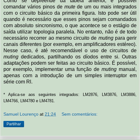
Como se depreende da tabela anterior, é possível
comandar vários pinos de
mute
de um ou mais integrados
com o circuito básico da primeira figura. Isto pode ser útil
quando é necessário que esses pinos sejam comandados
com absoluto sincronismo, o que acontece se o estágio de
saída utilizar topologia paralela. No entanto, não é de todo
necessário recorrer ao mesmo circuito de
muting
para gerir
canais diferentes (por exemplo, em amplificadores estéreo).
Nesse caso, é até recomendável o uso de circuitos de
muting
dedicados, partilhando os díodos entre si. Outras
adaptações podem ser feitas ao circuito básico. É possível,
por exemplo, implementar uma função de
muting
manual,
apenas com a introdução de um simples interruptor em
série com Rl.
* Aplica-se aos seguintes integrados: LM2876, LM3876, LM3886,
LM4766, LM4780 e LM4781.
Samuel Lourenço
at
21:24
Sem comentários:
Partilhar