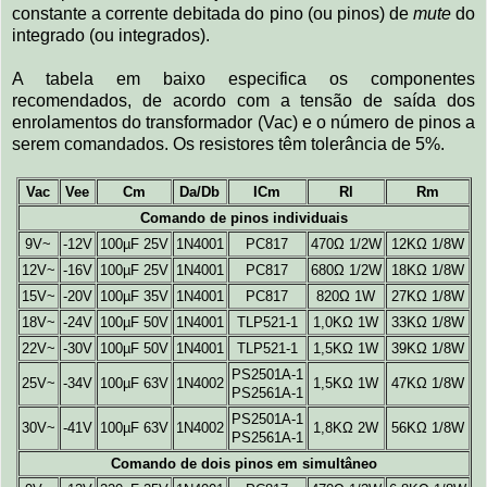
constante a corrente debitada do pino (ou pinos) de
mute
do
integrado (ou integrados).
A tabela em baixo especifica os componentes
recomendados, de acordo com a tensão de saída dos
enrolamentos do transformador (Vac) e o número de pinos a
serem comandados. Os resistores têm tolerância de 5%.
Vac
Vee
Cm
Da/Db
ICm
Rl
Rm
Comando de pinos individuais
9V~
-12V
100µF 25V
1N4001
PC817
470Ω 1/2W
12KΩ 1/8W
12V~
-16V
100µF 25V
1N4001
PC817
680Ω 1/2W
18KΩ 1/8W
15V~
-20V
100µF 35V
1N4001
PC817
820Ω 1W
27KΩ 1/8W
18V~
-24V
100µF 50V
1N4001
TLP521-1
1,0KΩ 1W
33KΩ 1/8W
22V~
-30V
100µF 50V
1N4001
TLP521-1
1,5KΩ 1W
39KΩ 1/8W
PS2501A-1
25V~
-34V
100µF 63V
1N4002
1,5KΩ 1W
47KΩ 1/8W
PS2561A-1
PS2501A-1
30V~
-41V
100µF 63V
1N4002
1,8KΩ 2W
56KΩ 1/8W
PS2561A-1
Comando de dois pinos em simultâneo