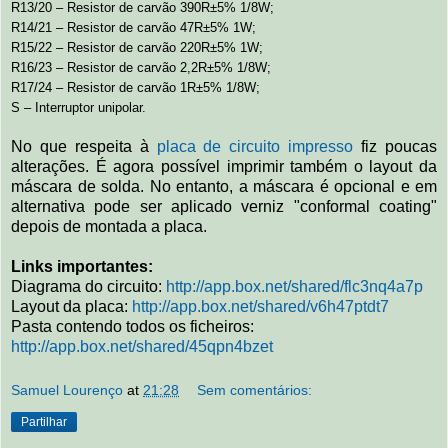
R13/20 – Resistor de carvão 390R±5% 1/8W;
R14/21 – Resistor de carvão 47R±5% 1W;
R15/22 – Resistor de carvão 220R±5% 1W;
R16/23 – Resistor de carvão 2,2R±5% 1/8W;
R17/24 – Resistor de carvão 1R±5% 1/8W;
S – Interruptor unipolar.
No que respeita à
placa de circuito impresso
fiz poucas
alterações. É agora possível imprimir também o layout da
máscara de solda. No entanto, a máscara é opcional e em
alternativa pode ser aplicado verniz "conformal coating"
depois de montada a placa.
Links importantes:
Diagrama do circuito:
http://app.box.net/shared/flc3nq4a7p
Layout da placa:
http://app.box.net/shared/v6h47ptdt7
Pasta contendo todos os ficheiros:
http://app.box.net/shared/45qpn4bzet
Samuel Lourenço
at
21:28
Sem comentários:
Partilhar