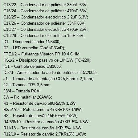
C13/22 – Condensador de poliéster 330nF 63V;
C15/24 – Condensador de poliéster 470nF 63V;
C16/25 – Condensador electrolítico 2,2µF 6,3V;
C17/26 – Condensador de poliéster 33nF 63V;
C18/27 – Condensador electrolítico 470µF 25V;
C19/28 – Condensador electrolítico 1mF 25V;
D1 – Díodo rectificador 1N5400;
D2 – LED vermelho (GaAsP/GaP);
FTE1/2 – Full-range Visaton FR 10 4 OHM;
HS1/2 – Dissipador passivo de 10°C/W (TO-220);
IC1 – Controle de áudio LM1036;
IC2/3 – Amplificador de áudio de potência TDA2003;
J1 – Tomada de alimentação CC 5,5mm x 2,1mm;
J2 – Tomada TRS 3,5mm;
J3/4 – Tomada RCA;
JW – Fio multifilar 26AWG;
R1 – Resistor de carvão 680R±5% 1/2W;
R2/5/7/9 – Potenciómetro 47KR±10% 1/8W;
R3 – Resistor de carvão 15KR±5% 1/8W;
R4/6/8/10 – Resistor de carvão 47KR±5% 1/8W;
R11/18 – Resistor de carvão 1KR±5% 1/8W;
R12/19 – Resistor de carvão 2,7KR±5% 1/8W;