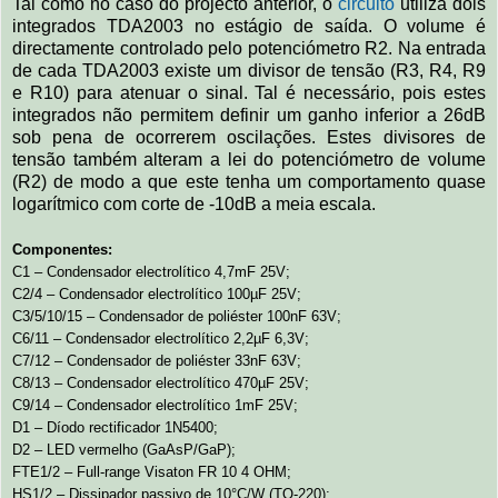
Tal como no caso do projecto anterior, o
circuito
utiliza dois
integrados TDA2003 no estágio de saída. O volume é
directamente controlado pelo potenciómetro R2. Na entrada
de cada TDA2003 existe um divisor de tensão (R3, R4, R9
e R10) para atenuar o sinal. Tal é necessário, pois estes
integrados não permitem definir um ganho inferior a 26dB
sob pena de ocorrerem oscilações. Estes divisores de
tensão também alteram a lei do potenciómetro de volume
(R2) de modo a que este tenha um comportamento quase
logarítmico com corte de -10dB a meia escala.
Componentes:
C1 – Condensador electrolítico 4,7mF 25V;
C2/4 – Condensador electrolítico 100µF 25V;
C3/5/10/15 – Condensador de poliéster 100nF 63V;
C6/11 – Condensador electrolítico 2,2µF 6,3V;
C7/12 – Condensador de poliéster 33nF 63V;
C8/13 – Condensador electrolítico 470µF 25V;
C9/14 – Condensador electrolítico 1mF 25V;
D1 – Díodo rectificador 1N5400;
D2 – LED vermelho (GaAsP/GaP);
FTE1/2 – Full-range Visaton FR 10 4 OHM;
HS1/2 – Dissipador passivo de 10°C/W (TO-220);