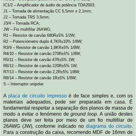
IC1/2 – Amplificador de áudio de potência TDA2003;
J1 – Tomada de alimentação CC 5,5mm x 2,1mm;
J2 – Tomada TRS 3,5mm;
J3/4 – Tomada RCA;
JW – Fio multifilar 26AWG;
R1 – Resistor de carvão 680R±5% 1/2W;
R2 – Potenciómetro duplo 4,7KR±10% 1/8W;
R3/9 – Resistor de carvão 1,8KR±5% 1/8W;
R4/10 – Resistor de carvão 270R±5% 1/8W;
R5/11 – Resistor de carvão 47R±5% 1W;
R6/12 – Resistor de carvão 220R±5% 1W;
R7/13 – Resistor de carvão 2,2R±5% 1/8W;
R8/14 – Resistor de carvão 1R±5% 1/8W;
S – Interruptor unipolar.
A
placa de circuito impresso
é de face simples e, com os
materiais adequados, pode ser preparada em casa. É
fundamental respeitar a separação dos planos de massa de
modo a evitar o fenómeno de
ground loop
. A união destes
planos deve ser feita por meio de um fio multifilar de
26AWG (JW), conforme indicado no
diagrama do circuito
.
Para a construção da caixa, recomendo MDF de 16mm de