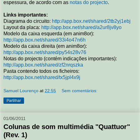
espessura, de acordo com as
notas do projecto
.
Links importantes:
Diagrama do circuito:
http://app.box.net/shared/2tb2yj1ebj
Layout da placa:
http://app.box.net/shared/a2ur8jv8yo
Modelo da caixa esquerda (em anim8or):
http://app.box.net/shared/33i4o47n6h
Modelo da caixa direita (em anim8or):
http://app.box.net/shared/py54s28v76
Notas do projecto (contém indicações importantes):
http://app.box.net/shared/zf2nrqszka
Pasta contendo todos os ficheiros:
http://app.box.net/shared/tx5jpl4x9j
Samuel Lourenço
at
22:55
Sem comentários:
Partilhar
01/06/2011
Colunas de som multimédia "Quattuor"
(Rev. 1)