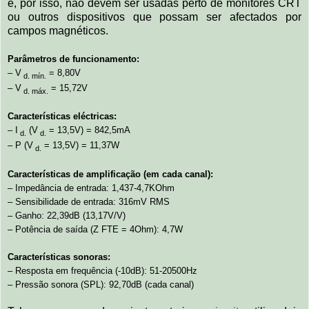
e, por isso, não devem ser usadas perto de monitores CRT
ou outros dispositivos que possam ser afectados por
campos magnéticos.
Parâmetros de funcionamento:
– V
= 8,80V
d. mín.
– V
= 15,72V
d. máx.
Características eléctricas:
– I
(V
= 13,5V) = 842,5mA
d.
d.
– P (V
= 13,5V) = 11,37W
d.
Características de amplificação (em cada canal):
– Impedância de entrada: 1,437-4,7KOhm
– Sensibilidade de entrada: 316mV RMS
– Ganho: 22,39dB (13,17V/V)
– Potência de saída (Z FTE = 4Ohm): 4,7W
Características sonoras:
– Resposta em frequência (-10dB): 51-20500Hz
– Pressão sonora (SPL): 92,70dB (cada canal)