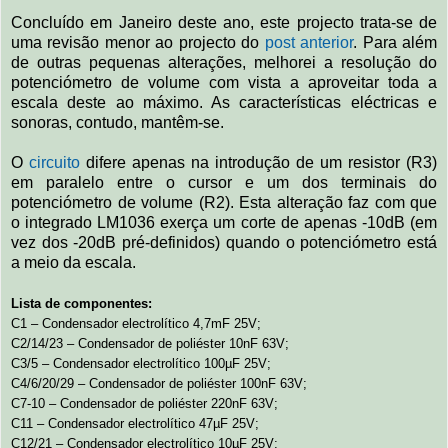
Concluído em Janeiro deste ano, este projecto trata-se de
uma revisão menor ao projecto do
post anterior
. Para além
de outras pequenas alterações, melhorei a resolução do
potenciómetro de volume com vista a aproveitar toda a
escala deste ao máximo. As características eléctricas e
sonoras, contudo, mantêm-se.
O
circuito
difere apenas na introdução de um resistor (R3)
em paralelo entre o cursor e um dos terminais do
potenciómetro de volume (R2). Esta alteração faz com que
o integrado LM1036 exerça um corte de apenas -10dB (em
vez dos -20dB pré-definidos) quando o potenciómetro está
a meio da escala.
Lista de componentes:
C1 – Condensador electrolítico 4,7mF 25V;
C2/14/23 – Condensador de poliéster 10nF 63V;
C3/5 – Condensador electrolítico 100µF 25V;
C4/6/20/29 – Condensador de poliéster 100nF 63V;
C7-10 – Condensador de poliéster 220nF 63V;
C11 – Condensador electrolítico 47µF 25V;
C12/21 – Condensador electrolítico 10µF 25V;