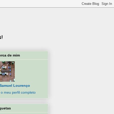
erca de mim
Samuel Lourenço
 o meu perfil completo
quetas