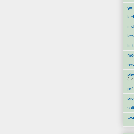
ger
ide
ins
kits
lin
mó
nov
pla
(14
pré
pro
sof
téc