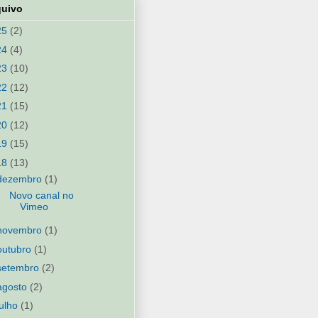
quivo
25
(2)
24
(4)
23
(10)
22
(12)
21
(15)
20
(12)
19
(15)
18
(13)
dezembro
(1)
Novo canal no
Vimeo
novembro
(1)
outubro
(1)
setembro
(2)
agosto
(2)
julho
(1)