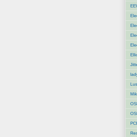
EE
Ele
Ele
Ele
Ele
Ell
Jit
lad
Lus
Mik
OS
OSH
PC
Res