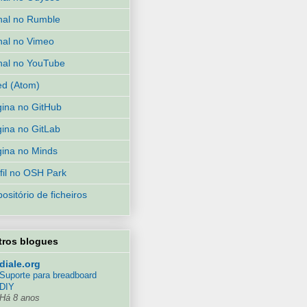
al no Rumble
al no Vimeo
al no YouTube
d (Atom)
ina no GitHub
ina no GitLab
ina no Minds
fil no OSH Park
ositório de ficheiros
tros blogues
diale.org
Suporte para breadboard
DIY
Há 8 anos