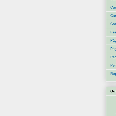
Can
Can
Can
Fee
Pág
Pág
Pág
Per
Rep
Ou