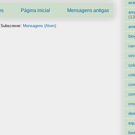
ace
es
Página inicial
Mensagens antigas
amp
(13
Subscrever:
Mensagens (Atom)
an
blo
car
cir
col
col
co
con
cro
des
eq
fon