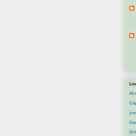
Li
All
Cap
cr
Dan
DIY