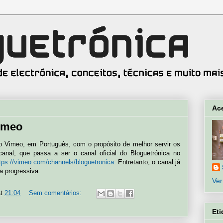
Ac
imeo
no Vimeo, em Português, com o propósito de melhor servir os
 canal, que passa a ser o canal oficial do Bloguetrónica no
tps://vimeo.com/channels/bloguetronica
. Entretanto, o canal já
a progressiva.
Ver
at
21:04
Sem comentários:
Eti