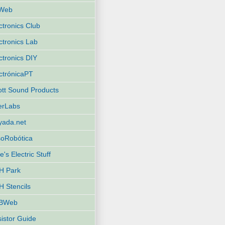
Web
ctronics Club
ctronics Lab
ctronics DIY
ctrónicaPT
iott Sound Products
terLabs
yada.net
oRobótica
e's Electric Stuff
H Park
 Stencils
BWeb
istor Guide