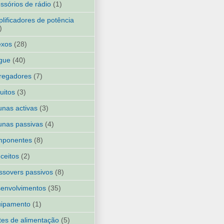
ssórios de rádio
(1)
lificadores de potência
)
exos
(28)
gue
(40)
regadores
(7)
cuitos
(3)
unas activas
(3)
unas passivas
(4)
mponentes
(8)
ceitos
(2)
ssovers passivos
(8)
envolvimentos
(35)
uipamento
(1)
tes de alimentação
(5)