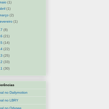
maio
(1)
abril
(1)
março
(2)
fevereiro
(1)
17
(8)
16
(21)
15
(14)
14
(22)
13
(25)
12
(33)
11
(30)
ferências
al no Dailymotion
nal no LBRY
al no Odysee