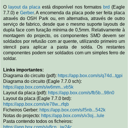
O
layout da placa
está disponível nos formatos
brd
(Eagle
7.7.0) e
Gerber
. A encomenda da placa pode ser feita placa
através do OSH Park ou, em alternativa, através de outro
serviço de fabrico, desde que o mesmo suporte layouts de
dupla face com furação mínima de 0,5mm. Relativamente à
montagem do projecto, os componentes SMD devem ser
soldados por refusão com ar quente, utilizando primeiro um
stencil para aplicar a pasta de solda. Os restantes
componentes podem ser soldados com um simples ferro de
soldar.
Links importantes:
Diagrama do circuito (pdf):
https://app.box.com/s/q74d...tgpi
Diagrama do circuito (Eagle 7.7.0 sch):
https://app.box.com/s/w6mm...vb5k
Layout da placa (pdf):
https://app.box.com/s/fb5b...98n0
Layout da placa (Eagle 7.7.0 brd):
https://app.box.com/s/e78w...rfqb
Ficheiros Gerber:
https://app.box.com/s/l5nb...542k
Notas do projecto:
https://app.box.com/s/v3oj...lule
Pasta contendo todos os ficheiros:
https://app.box.com/s/y8cn...iw24c