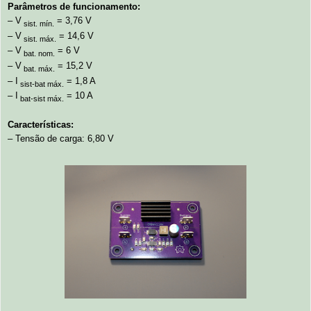
Parâmetros de funcionamento:
– V
= 3,76 V
sist. mín.
– V
= 14,6 V
sist. máx.
– V
= 6 V
bat. nom.
– V
= 15,2 V
bat. máx.
– I
= 1,8 A
sist-bat máx.
– I
= 10 A
bat-sist máx.
Características:
– Tensão de carga: 6,80 V