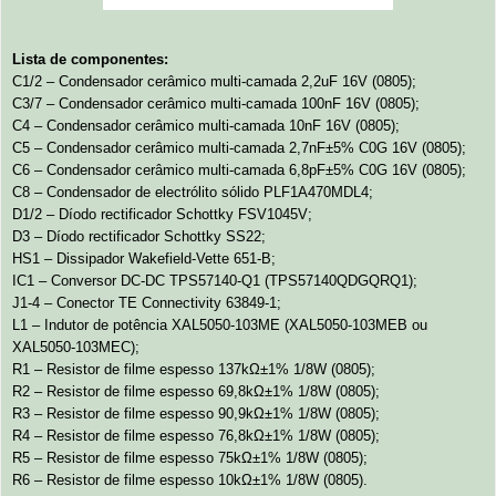
Lista de componentes:
C1/2 – Condensador cerâmico multi-camada 2,2uF 16V (0805);
C3/7 – Condensador cerâmico multi-camada 100nF 16V (0805);
C4 – Condensador cerâmico multi-camada 10nF 16V (0805);
C5 – Condensador cerâmico multi-camada 2,7nF±5% C0G 16V (0805);
C6 – Condensador cerâmico multi-camada 6,8pF±5% C0G 16V (0805);
C8 – Condensador de electrólito sólido PLF1A470MDL4;
D1/2 – Díodo rectificador Schottky FSV1045V;
D3 – Díodo rectificador Schottky SS22;
HS1 – Dissipador Wakefield-Vette 651-B;
IC1 – Conversor DC-DC TPS57140-Q1 (TPS57140QDGQRQ1);
J1-4 – Conector TE Connectivity 63849-1;
L1 – Indutor de potência XAL5050-103ME (XAL5050-103MEB ou
XAL5050-103MEC);
R1 – Resistor de filme espesso 137kΩ±1% 1/8W (0805);
R2 – Resistor de filme espesso 69,8kΩ±1% 1/8W (0805);
R3 – Resistor de filme espesso 90,9kΩ±1% 1/8W (0805);
R4 – Resistor de filme espesso 76,8kΩ±1% 1/8W (0805);
R5 – Resistor de filme espesso 75kΩ±1% 1/8W (0805);
R6 – Resistor de filme espesso 10kΩ±1% 1/8W (0805).