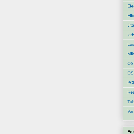
Ele
Ell
Jit
lad
Lus
Mik
OS
OSH
PC
Res
Tu
Var
Fe