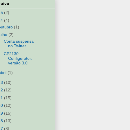
quivo
25
(2)
24
(4)
outubro
(1)
julho
(2)
Conta suspensa
no Twitter
CP2130
Configurator,
versão 3.0
abril
(1)
23
(10)
22
(12)
21
(15)
20
(12)
19
(15)
18
(13)
17
(8)