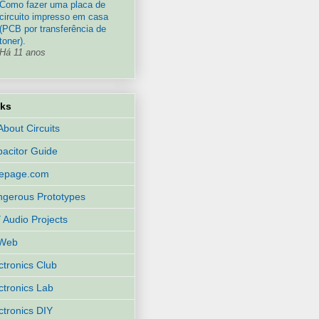
Como fazer uma placa de
circuito impresso em casa
(PCB por transferência de
toner).
Há 11 anos
nks
 About Circuits
acitor Guide
eepage.com
gerous Prototypes
 Audio Projects
Web
ctronics Club
ctronics Lab
ctronics DIY