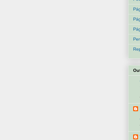
Pág
Pág
Pág
Per
Rep
Ou