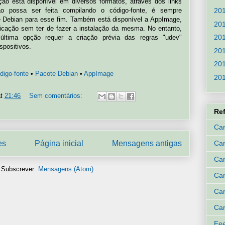
ção está disponível em diversos formatos, através dos links
ão possa ser feita compilando o código-fonte, é sempre
20
te Debian para esse fim. Também está disponível a AppImage,
20
licação sem ter de fazer a instalação da mesma. No entanto,
20
ltima opção requer a criação prévia das regras "udev"
spositivos.
20
20
digo-fonte
•
Pacote Debian
•
AppImage
20
at
21:46
Sem comentários:
Re
Can
es
Página inicial
Mensagens antigas
Ca
Can
Subscrever:
Mensagens (Atom)
Can
Can
Can
Fee