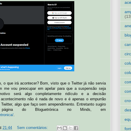
ace
amp
(13
an
blo
car
cir
col
col
co
, o que irá acontecer? Bom, visto que o Twitter já não servia
em me vou preocupar em apelar para que a suspensão seja
con
otivo será algo completamente ridículo e a decisão
 acontecimento não é nada de novo e é apenas o empurrão
cro
o Twitter, algo que faço sem arrependimento. Entretanto sugiro
página do Bloguetrónica no Minds, em
des
tronica/
.
eq
at
21:44
Sem comentários:
fon