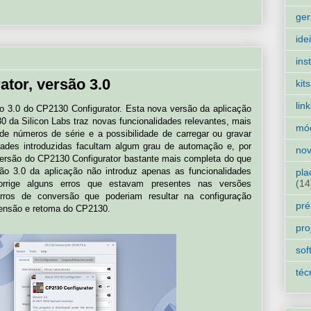
ger
ide
ins
tor, versão 3.0
kits
lin
ão 3.0 do CP2130 Configurator. Esta nova versão da aplicação
0 da Silicon Labs traz novas funcionalidades relevantes, mais
mó
de números de série e a possibilidade de carregar ou gravar
idades introduzidas facultam algum grau de automação e, por
nov
versão do CP2130 Configurator bastante mais completa do que
são 3.0 da aplicação não introduz apenas as funcionalidades
pla
(14
orrige alguns erros que estavam presentes nas versões
rros de conversão que poderiam resultar na configuração
pré
pensão e retoma do CP2130.
pro
sof
téc