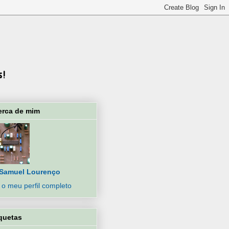
erca de mim
Samuel Lourenço
 o meu perfil completo
quetas