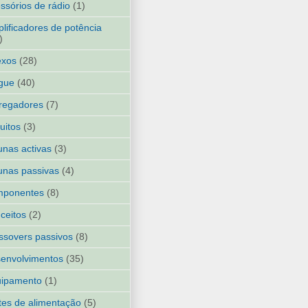
ssórios de rádio
(1)
lificadores de potência
)
exos
(28)
gue
(40)
regadores
(7)
cuitos
(3)
unas activas
(3)
unas passivas
(4)
mponentes
(8)
ceitos
(2)
ssovers passivos
(8)
envolvimentos
(35)
uipamento
(1)
tes de alimentação
(5)