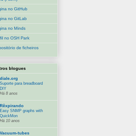
ina no GitHub
ina no GitLab
ina no Minds
fil no OSH Park
ositório de ficheiros
tros blogues
diale.org
Suporte para breadboard
DIY
Há 8 anos
Rêxpirando
Easy SNMP graphs with
QuickMon
Há 10 anos
Vacuum-tubes