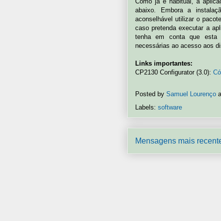
Como já é habitual, a aplica
abaixo. Embora a instalaç
aconselhável utilizar o paco
caso pretenda executar a ap
tenha em conta que esta ú
necessárias ao acesso aos di
Links importantes:
CP2130 Configurator (3.0):
Có
Posted by
Samuel Lourenço
Labels:
software
Mensagens mais recent