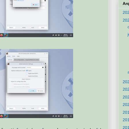
Ar
20
20
20
20
20
20
20
20
20