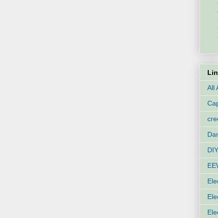
Li
All
Cap
cr
Dan
DIY
EE
Ele
Ele
Ele