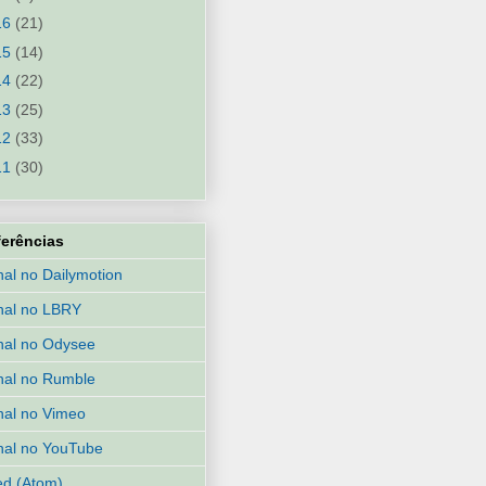
16
(21)
15
(14)
14
(22)
13
(25)
12
(33)
11
(30)
ferências
al no Dailymotion
nal no LBRY
al no Odysee
al no Rumble
al no Vimeo
al no YouTube
d (Atom)