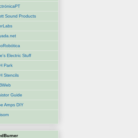
ctrónicaPT
iott Sound Products
terLabs
yada.net
oRobótica
e's Electric Stuff
H Park
 Stencils
BWeb
istor Guide
be Amps DIY
isom
edBurner