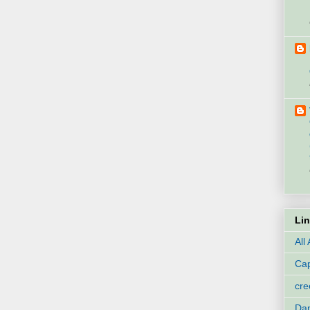
Li
All
Cap
cr
Dan