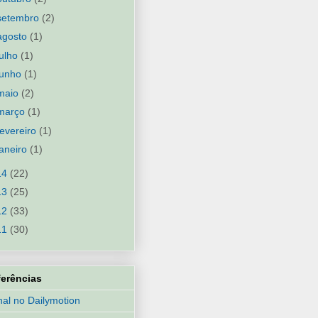
setembro
(2)
agosto
(1)
julho
(1)
junho
(1)
maio
(2)
março
(1)
fevereiro
(1)
janeiro
(1)
14
(22)
13
(25)
12
(33)
11
(30)
ferências
al no Dailymotion