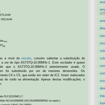
ace
amp
A
(13
 275,2mW
= 550,3mW
an
blo
car
35ps
rms
cir
82V
pp
col
col
das a nível do
circuito
, convém salientar a substituição do
a a ser do tipo AST3TQ-10.00MHz-1. Este oscilador é quase
co
 do que o AST3TQ-10.00MHz-2 anteriormente usado. O
m foi substituído por um de menores dimensões. Os
con
ento C4 e C5, que estão em redor de IC2, foram realocados
caz do ruído na alimentação. Apesar destas modificações, o
cro
o.
des
eq
ólido PLF1E220MCL7;
e nióbio NOJA106M006 (NOJA106M006RWJ ou equiv.);
fon
i-camada 100nF 10V (0805);