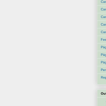
Ca
Can
Can
Can
Can
Fee
Pág
Pág
Pág
Per
Rep
Ou