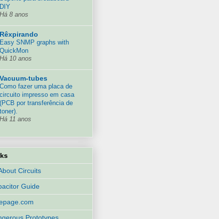
DIY
Há 8 anos
Rêxpirando
Easy SNMP graphs with
QuickMon
Há 10 anos
Vacuum-tubes
Como fazer uma placa de
circuito impresso em casa
(PCB por transferência de
toner).
Há 11 anos
nks
 About Circuits
acitor Guide
eepage.com
gerous Prototypes