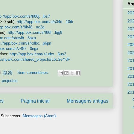
Ar
20
tp://app.box.com/s/h86j...ibs7
20
.3.0 sch):
http://app.box.com/s/s34d...10ib
app.box.com/s/9h48...nc2q
20
brd):
http://app.box.com/s/f86f...lqg9
20
box.com/s/owlb...5pxa
p://app.box.com/s/xdbc...p6pn
20
.box.com/s/z487...0ngx
20
eiros:
http://app.box.com/s/urbx...6us2
//oshpark.com/shared_projects/LbLGvYdF
20
20
at
20:25
Sem comentários:
20
,
projectos
20
20
es
Página inicial
Mensagens antigas
Subscrever:
Mensagens (Atom)