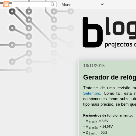
16/11/2015
Gerador de relóg
Trata-se de uma revisão 
Setembro
. Como tal, esta 
componentes foram substituí
tipo mais preciso, se bem qu
Parâmetros de funcionamento:
– V
= 6,5V
d. mín.
– V
= 14,95V
d. máx.
– Z
= 50Ω
L mín.