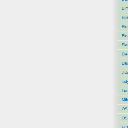
DIY
EE
Ele
Ele
Ele
Ele
Ell
Jit
lad
Lus
Mik
OS
OSH
PC