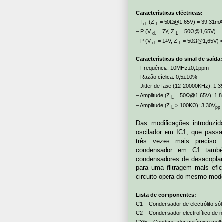
Características eléctricas:
– I
(Z
= 50Ω@1,65V) = 39,31m
d.
L
– P (V
= 7V, Z
= 50Ω@1,65V) =
d.
L
– P (V
= 14V, Z
= 50Ω@1,65V) 
d.
L
Características do sinal de saída:
– Frequência: 10MHz±0,1ppm
– Razão cíclica: 0,5±10%
– Jitter de fase (12-20000KHz): 1,
– Amplitude (Z
= 50Ω@1,65V): 1,
L
– Amplitude (Z
> 100KΩ): 3,30V
L
pp
Das modificações introduzi
oscilador em IC1, que pass
três vezes mais preciso
condensador em C1 també
condensadores de desacoplam
para uma filtragem mais efi
circuito opera do mesmo mod
Lista de componentes:
C1 – Condensador de electrólito s
C2 – Condensador electrolítico d
C3/5 – Condensador cerâmico mult