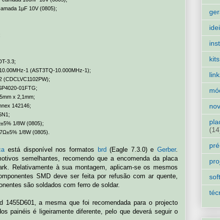
camada 1µF 10V (0805);
ger
ide
;
ins
kits
DT-3.3;
TQ-10.00MHz-1 (AST3TQ-10.000MHz-1);
lin
02 (CDCLVC1102PW);
S SP4020-01FTG;
mó
5,5mm x 2,1mm;
nov
nnex 142146;
SN1;
pla
Ω±5% 1/8W (0805);
(14
4,7Ω±5% 1/8W (0805).
pré
ca
está disponível nos formatos
brd
(Eagle 7.3.0) e
Gerber
.
motivos semelhantes, recomendo que a encomenda da placa
pro
Park. Relativamente à sua montagem, aplicam-se os mesmos
componentes SMD deve ser feita por refusão com ar quente,
sof
nentes são soldados com ferro de soldar.
téc
d 1455D601, a mesma que foi recomendada para o projecto
dos painéis é ligeiramente diferente, pelo que deverá seguir o