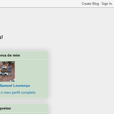
erca de mim
Samuel Lourenço
 o meu perfil completo
quetas