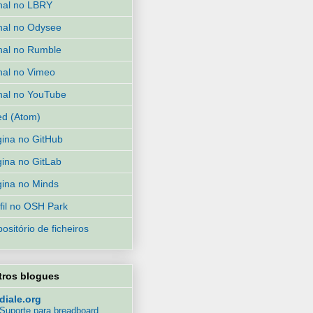
nal no LBRY
al no Odysee
al no Rumble
al no Vimeo
al no YouTube
d (Atom)
ina no GitHub
ina no GitLab
ina no Minds
fil no OSH Park
ositório de ficheiros
tros blogues
diale.org
Suporte para breadboard