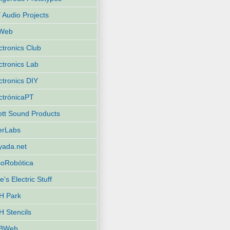
 Audio Projects
Web
ctronics Club
ctronics Lab
ctronics DIY
ctrónicaPT
iott Sound Products
terLabs
yada.net
oRobótica
e's Electric Stuff
H Park
 Stencils
BWeb