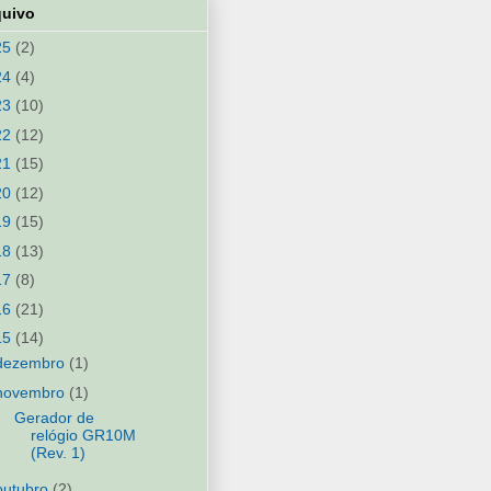
quivo
25
(2)
24
(4)
23
(10)
22
(12)
21
(15)
20
(12)
19
(15)
18
(13)
17
(8)
16
(21)
15
(14)
dezembro
(1)
novembro
(1)
Gerador de
relógio GR10M
(Rev. 1)
outubro
(2)