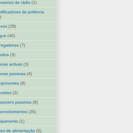
ssórios de rádio
(1)
lificadores de potência
)
exos
(28)
gue
(40)
regadores
(7)
cuitos
(3)
unas activas
(3)
unas passivas
(4)
mponentes
(8)
ceitos
(2)
ssovers passivos
(8)
envolvimentos
(35)
uipamento
(1)
tes de alimentação
(5)