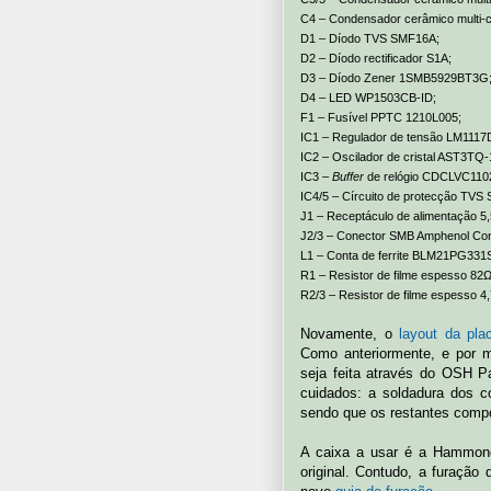
C4 – Condensador cerâmico multi-
D1 – Díodo TVS SMF16A;
D2 – Díodo rectificador S1A;
D3 – Díodo Zener 1SMB5929BT3G
D4 – LED WP1503CB-ID;
F1 – Fusível PPTC 1210L005;
IC1 – Regulador de tensão LM1117
IC2 – Oscilador de cristal AST3
IC3 –
Buffer
de relógio CDCLVC11
IC4/5 – Círcuito de protecção TV
J1 – Receptáculo de alimentação 
J2/3 – Conector SMB Amphenol Co
L1 – Conta de ferrite BLM21PG331
R1 – Resistor de filme espesso 82
R2/3 – Resistor de filme espesso 
Novamente, o
layout da pla
Como anteriormente, e por 
seja feita através do OSH 
cuidados: a soldadura dos 
sendo que os restantes compo
A caixa a usar é a Hammon
original. Contudo, a furação 