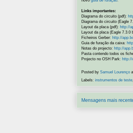
novo
guia de furação
.
Links importantes:
Diagrama do circuito (pdf):
ht
Diagrama do circuito (Eagle 7
Layout da placa (pdf):
http://
Layout da placa (Eagle 7.3.0 
Ficheiros Gerber:
http://app.
Guia de furação da caixa:
htt
Notas do projecto:
http://app
Pasta contendo todos os fich
Projecto no OSH Park:
http:
Posted by
Samuel Lourenço
Labels:
instrumentos de teste
Mensagens mais recent