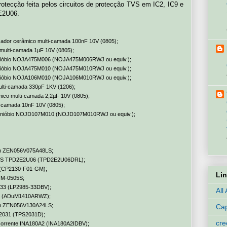
rotecção feita pelos circuitos de protecção TVS em IC2, IC9 e
E2U06.
sador cerâmico multi-camada 100nF 10V (0805);
multi-camada 1µF 10V (0805);
e nióbio NOJA475M006 (NOJA475M006RWJ ou equiv.);
e nióbio NOJA475M010 (NOJA475M010RWJ ou equiv.);
e nióbio NOJA106M010 (NOJA106M010RWJ ou equiv.);
lti-camada 330pF 1KV (1206);
ico multi-camada 2,2µF 10V (0805);
-camada 10nF 10V (0805);
 de nióbio NOJD107M010 (NOJD107M010RWJ ou equiv.);
Zen ZEN056V075A48LS;
o TVS TPD2E2U06 (TPD2E2U06DRL);
 (CP2130-F01-GM);
Li
FM-0505S;
-33 (LP2985-33DBV);
All
410 (ADuM1410ARWZ);
Zen ZEN056V130A24LS;
Cap
S2031 (TPS2031D);
cr
 corrente INA180A2 (INA180A2IDBV);