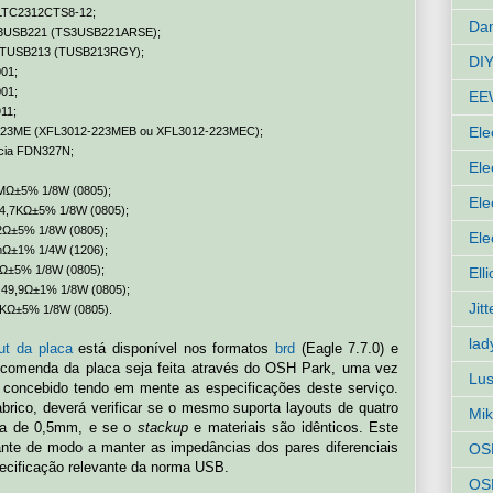
l LTC2312CTS8-12;
Dan
TS3USB221 (TS3USB221ARSE);
SB TUSB213 (TUSB213RGY);
DIY
01;
01;
EE
11;
Ele
2-223ME (XFL3012-223MEB ou XFL3012-223MEC);
cia FDN327N;
Ele
 1MΩ±5% 1/8W (0805);
Ele
o 4,7KΩ±5% 1/8W (0805);
82Ω±5% 1/8W (0805);
Ele
0mΩ±1% 1/4W (1206);
00Ω±5% 1/8W (0805);
Ell
o 49,9Ω±1% 1/8W (0805);
Jit
33KΩ±5% 1/8W (0805).
lad
ut da placa
está disponível nos formatos
brd
(Eagle 7.7.0) e
comenda da placa seja feita através do OSH Park, uma vez
Lus
i concebido tendo em mente as especificações deste serviço.
fabrico, deverá verificar se o mesmo suporta layouts de quatro
Mik
a de 0,5mm, e se o
stackup
e materiais são idênticos. Este
rtante de modo a manter as impedâncias dos pares diferenciais
OS
ecificação relevante da norma USB.
OSH