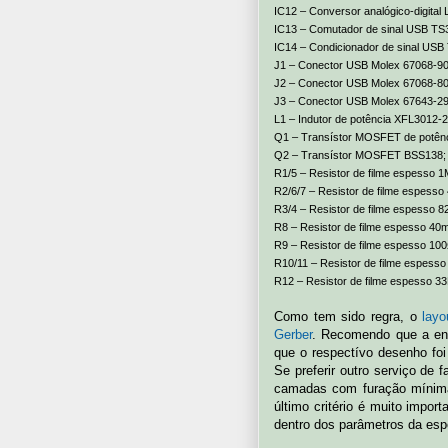
IC12 – Conversor analógico-digita
IC13 – Comutador de sinal USB 
IC14 – Condicionador de sinal U
J1 – Conector USB Molex 67068-90
J2 – Conector USB Molex 67068-80
J3 – Conector USB Molex 67643-29
L1 – Indutor de potência XFL301
Q1 – Transístor MOSFET de potên
Q2 – Transístor MOSFET BSS138;
R1/5 – Resistor de filme espesso
R2/6/7 – Resistor de filme espess
R3/4 – Resistor de filme espesso 
R8 – Resistor de filme espesso 4
R9 – Resistor de filme espesso 1
R10/11 – Resistor de filme espess
R12 – Resistor de filme espesso 
Como tem sido regra, o
layo
Gerber
. Recomendo que a en
que o respectívo desenho fo
Se preferir outro serviço de 
camadas com furação mínim
último critério é muito impo
dentro dos parâmetros da esp