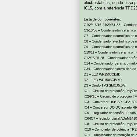
electrostáticas, sendo essa p
IC15, com a referência TPD2
Lista de componentes:
C1/2/4-6/16-24/29/31-33 – Conden
C3/13/30 – Condensador cerâmico 
C7 – Condensador electrolítico d
C8 – Condensador electrolítico d
C9 – Condensador electrolítico d
C10/11 – Condensador cerâmico mu
C12/15/25-28 – Condensador cerâm
C14 – Condensador cerâmico multi
C34 – Condensador electrolítico
D1 – LED WP1503CB/ID;
D2 – LED WP1503CB/YD;
D3 – Díodo TVS SMCJ5.0A;
IC1 – Circuito de protecção Poly
IC2/9/15 – Circuito de protecçã
IC3 – Conversor USB-SPI CP2130
IC4 – Conversor DC-DC isolado R
IC5 – Regulador de tensão LP2985
IC6/IC7 – Isolador digital ADuM1
IC8 – Circuito de protecção Poly
IC10 – Comutador de potência TP
IC11 – Amplificador de medição de