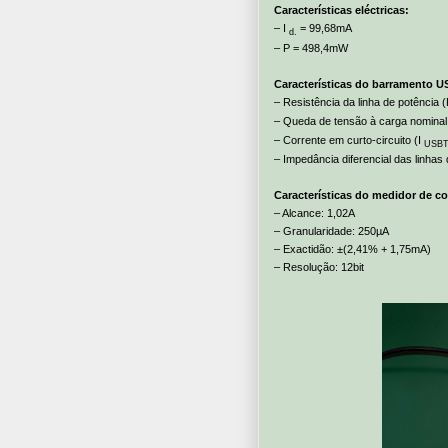
Características eléctricas:
– I
= 99,68mA
d.
– P = 498,4mW
Características do barramento U
– Resistência da linha de potência 
– Queda de tensão à carga nominal
– Corrente em curto-circuito (I
USBT
– Impedância diferencial das linhas
Características do medidor de co
– Alcance: 1,02A
– Granularidade: 250µA
– Exactidão: ±(2,41% + 1,75mA)
– Resolução: 12bit