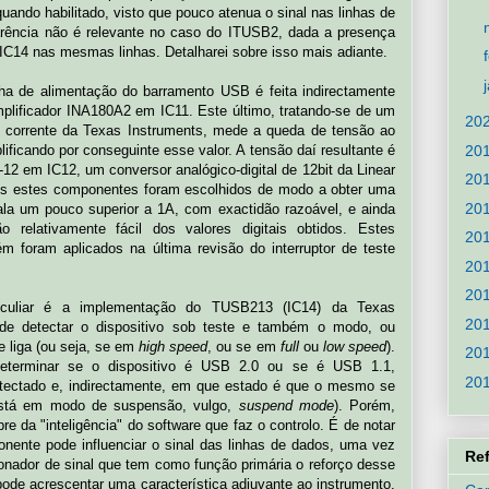
ando habilitado, visto que pouco atenua o sinal nas linhas de
arência não é relevante no caso do ITUSB2, dada a presença
 IC14 nas mesmas linhas. Detalharei sobre isso mais adiante.
nha de alimentação do barramento USB é feita indirectamente
amplificador INA180A2 em IC11. Este último, tratando-se de um
20
e corrente da Texas Instruments, mede a queda de tensão ao
20
plificando por conseguinte esse valor. A tensão daí resultante é
12 em IC12, um conversor analógico-digital de 12bit da Linear
20
os estes componentes foram escolhidos de modo a obter uma
20
ala um pouco superior a 1A, com exactidão razoável, e ainda
o relativamente fácil dos valores digitais obtidos. Estes
20
foram aplicados na última revisão do interruptor de teste
20
20
uliar é a implementação do TUSB213 (IC14) da Texas
20
 de detectar o dispositivo sob teste e também o modo, ou
 liga (ou seja, se em
high speed
, ou se em
full
ou
low speed
).
20
eterminar se o dispositivo é USB 2.0 ou se é USB 1.1,
20
tectado e, indirectamente, em que estado é que o mesmo se
está em modo de suspensão, vulgo,
suspend mode
). Porém,
 da "inteligência" do software que faz o controlo. É de notar
nente pode influenciar o sinal das linhas de dados, uma vez
Re
nador de sinal que tem como função primária o reforço desse
pode acrescentar uma característica adjuvante ao instrumento.