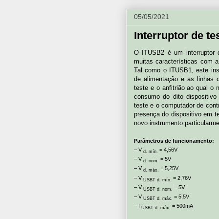
05/05/2021
Interruptor de t
O ITUSB2 é um interruptor 
muitas características com a
Tal como o ITUSB1, este inst
de alimentação e as linhas
teste e o anfitrião ao qual o
consumo do dito dispositivo
teste e o computador de cont
presença do dispositivo em t
novo instrumento particularme
Parâmetros de funcionamento:
– V
= 4,56V
d. mín.
– V
= 5V
d. nom.
– V
= 5,25V
d. máx.
– V
= 2,76V
USBT d. mín.
– V
= 5V
USBT d. nom.
– V
= 5,5V
USBT d. máx.
– I
= 500mA
USBT d. máx.