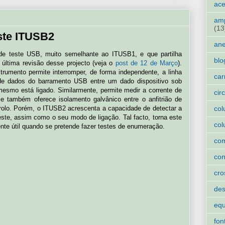
ace
amp
(13
este ITUSB2
an
de teste USB, muito semelhante ao ITUSB1, e que partilha
blo
 última revisão desse projecto (veja o
post de 12 de Março
).
rumento permite interromper, de forma independente, a linha
car
 de dados do barramento USB entre um dado dispositivo sob
 mesmo está ligado. Similarmente, permite medir a corrente de
cir
 e também oferece isolamento galvânico entre o anfitrião de
col
rolo. Porém, o ITUSB2 acrescenta a capacidade de detectar a
este, assim como o seu modo de ligação. Tal facto, torna este
col
nte útil quando se pretende fazer testes de enumeração.
co
con
cro
des
eq
fon