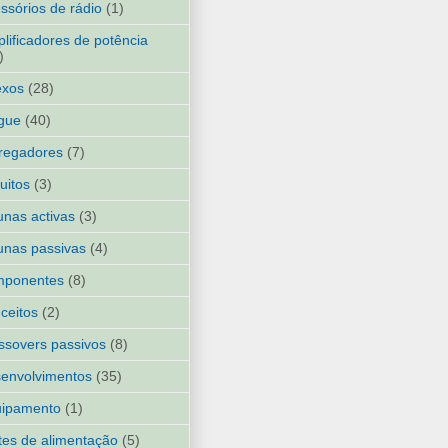
ssórios de rádio
(1)
lificadores de potência
)
exos
(28)
gue
(40)
regadores
(7)
cuitos
(3)
unas activas
(3)
unas passivas
(4)
mponentes
(8)
ceitos
(2)
ssovers passivos
(8)
envolvimentos
(35)
uipamento
(1)
tes de alimentação
(5)