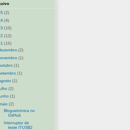
quivo
25
(2)
24
(4)
23
(10)
22
(12)
21
(15)
dezembro
(2)
novembro
(1)
outubro
(1)
setembro
(1)
agosto
(1)
julho
(2)
junho
(1)
maio
(2)
Bloguetrónica no
GitHub
Interruptor de
teste ITUSB2