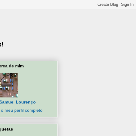
erca de mim
Samuel Lourenço
 o meu perfil completo
quetas