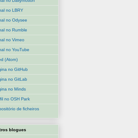
al no Dailymotion
nal no LBRY
al no Odysee
al no Rumble
al no Vimeo
al no YouTube
d (Atom)
ina no GitHub
ina no GitLab
ina no Minds
fil no OSH Park
ositório de ficheiros
tros blogues