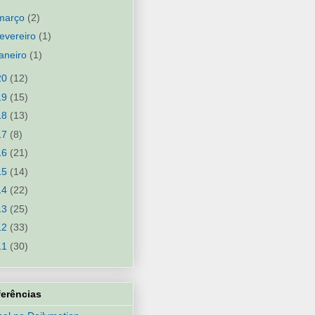
março
(2)
fevereiro
(1)
janeiro
(1)
20
(12)
19
(15)
18
(13)
17
(8)
16
(21)
15
(14)
14
(22)
13
(25)
12
(33)
11
(30)
ferências