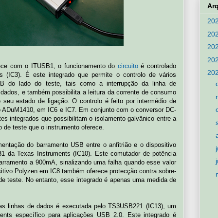
Ar
20
20
20
20
ece com o ITUSB1, o funcionamento do
circuito
é controlado
20
 (IC3). É este integrado que permite o controlo de vários
B do lado do teste, tais como a interrupção da linha de
 dados, e também possibilita a leitura da corrente de consumo
o seu estado de ligação. O controlo é feito por intermédio de
tipo ADuM1410, em IC6 e IC7. Em conjunto com o conversor DC-
s integrados que possibilitam o isolamento galvânico entre a
 de teste que o instrumento oferece.
imentação do barramento USB entre o anfitrião e o dispositivo
31 da Texas Instruments (IC10). Este comutador de potência
o barramento a 900mA, sinalizando uma falha quando esse valor
sitivo Polyzen em IC8 também oferece protecção contra sobre-
de teste. No entanto, esse integrado é apenas uma medida de
das linhas de dados é executada pelo TS3USB221 (IC13), um
ents específico para aplicações USB 2.0. Este integrado é