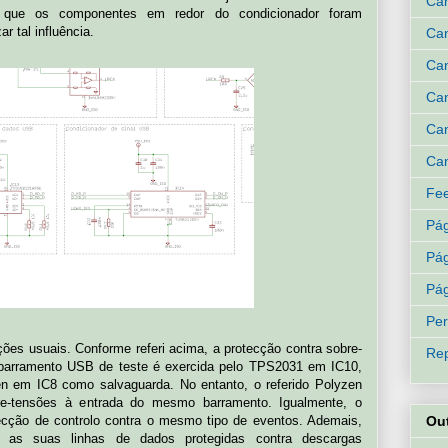
Can
r que os componentes em redor do condicionador foram
r tal influência.
Ca
Can
Can
Can
Can
Fee
Pág
Pág
Pág
Per
ções usuais. Conforme referi acima, a protecção contra sobre-
Rep
no barramento USB de teste é exercida pelo TPS2031 em IC10,
zen em IC8 como salvaguarda. No entanto, o referido Polyzen
re-tensões à entrada do mesmo barramento. Igualmente, o
cção de controlo contra o mesmo tipo de eventos. Ademais,
Ou
as suas linhas de dados protegidas contra descargas