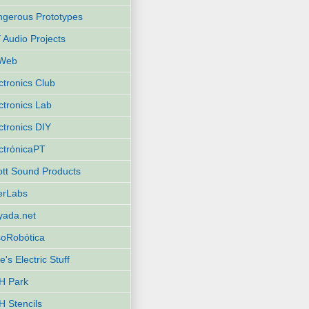
gerous Prototypes
 Audio Projects
Web
ctronics Club
ctronics Lab
ctronics DIY
ctrónicaPT
iott Sound Products
terLabs
yada.net
oRobótica
e's Electric Stuff
H Park
 Stencils