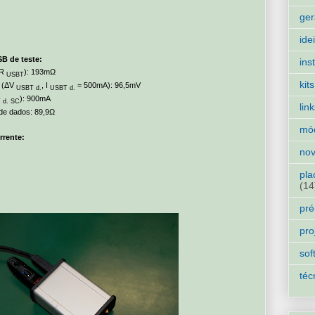
ger
ide
SB de teste:
ins
(R
): 193mΩ
USBT
kits
 (ΔV
, I
= 500mA): 96,5mV
USBT d.
USBT d.
): 900mA
 d. SC
lin
 de dados: 89,9Ω
mó
rrente:
nov
pla
(14
pré
pro
sof
téc