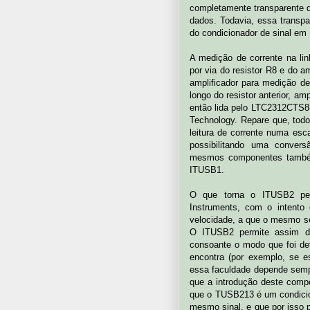
completamente transparente qu
dados. Todavia, essa transp
do condicionador de sinal em
A medição de corrente na li
por via do resistor R8 e do 
amplificador para medição d
longo do resistor anterior, am
então lida pelo LTC2312CTS8-
Technology. Repare que, tod
leitura de corrente numa esc
possibilitando uma conversã
mesmos componentes também 
ITUSB1.
O que torna o ITUSB2 pec
Instruments, com o intento
velocidade, a que o mesmo se
O ITUSB2 permite assim d
consoante o modo que foi de
encontra (por exemplo, se 
essa faculdade depende sempre
que a introdução deste compo
que o TUSB213 é um condicio
mesmo sinal, e que por isso 