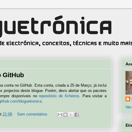
Ac
o GitHub
 conta no GitHub. Esta conta, criada a 25 de Março, já inclui
os projectos deste blogue. Porém, devo alertar que os pacotes
sempre disponíveis no
repositório de ficheiros
. Para visitar a
/github.com/bloguetronica
.
Ver
at
21:09
Sem comentários:
Eti