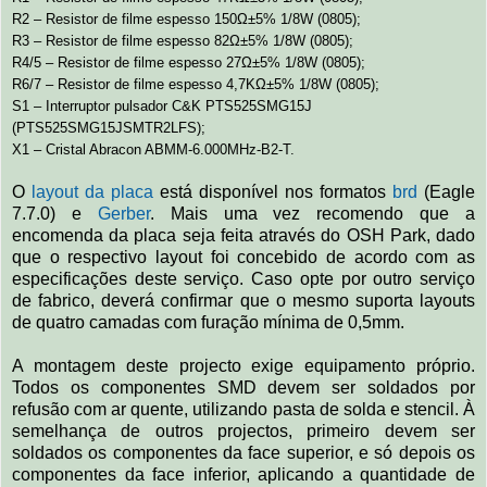
R2 – Resistor de filme espesso 150Ω±5% 1/8W (0805);
R3 – Resistor de filme espesso 82Ω±5% 1/8W (0805);
R4/5 – Resistor de filme espesso 27Ω±5% 1/8W (0805);
R6/7 – Resistor de filme espesso 4,7KΩ±5% 1/8W (0805);
S1 – Interruptor pulsador C&K PTS525SMG15J
(PTS525SMG15JSMTR2LFS);
X1 – Cristal Abracon ABMM-6.000MHz-B2-T.
O
layout da placa
está disponível nos formatos
brd
(Eagle
7.7.0) e
Gerber
. Mais uma vez recomendo que a
encomenda da placa seja feita através do OSH Park, dado
que o respectivo layout foi concebido de acordo com as
especificações deste serviço. Caso opte por outro serviço
de fabrico, deverá confirmar que o mesmo suporta layouts
de quatro camadas com furação mínima de 0,5mm.
A montagem deste projecto exige equipamento próprio.
Todos os componentes SMD devem ser soldados por
refusão com ar quente, utilizando pasta de solda e stencil. À
semelhança de outros projectos, primeiro devem ser
soldados os componentes da face superior, e só depois os
componentes da face inferior, aplicando a quantidade de