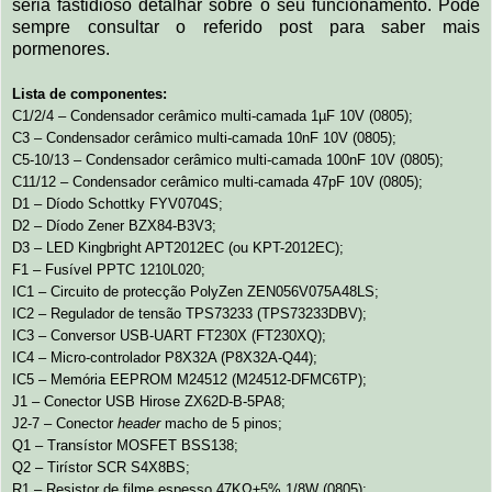
seria fastidioso detalhar sobre o seu funcionamento. Pode
sempre consultar o referido post para saber mais
pormenores.
Lista de componentes:
C1/2/4 – Condensador cerâmico multi-camada 1µF 10V (0805);
C3 – Condensador cerâmico multi-camada 10nF 10V (0805);
C5-10/13 – Condensador cerâmico multi-camada 100nF 10V (0805);
C11/12 – Condensador cerâmico multi-camada 47pF 10V (0805);
D1 – Díodo Schottky FYV0704S;
D2 – Díodo Zener BZX84-B3V3;
D3 – LED Kingbright APT2012EC (ou KPT-2012EC);
F1 – Fusível PPTC 1210L020;
IC1 – Circuito de protecção PolyZen ZEN056V075A48LS;
IC2 – Regulador de tensão TPS73233 (TPS73233DBV);
IC3 – Conversor USB-UART FT230X (FT230XQ);
IC4 – Micro-controlador P8X32A (P8X32A-Q44);
IC5 – Memória EEPROM M24512 (M24512-DFMC6TP);
J1 – Conector USB Hirose ZX62D-B-5PA8;
J2-7 – Conector
header
macho de 5 pinos;
Q1 – Transístor MOSFET BSS138;
Q2 – Tirístor SCR S4X8BS;
R1 – Resistor de filme espesso 47KΩ±5% 1/8W (0805);