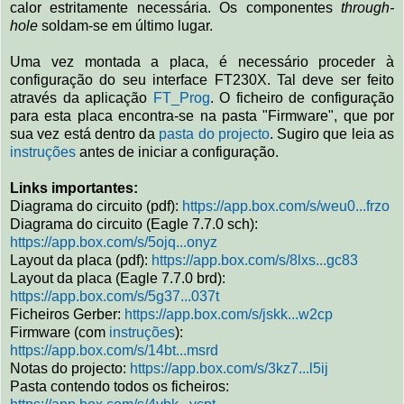
calor estritamente necessária. Os componentes
through-
hole
soldam-se em último lugar.
Uma vez montada a placa, é necessário proceder à
configuração do seu interface FT230X. Tal deve ser feito
através da aplicação
FT_Prog
. O ficheiro de configuração
para esta placa encontra-se na pasta "Firmware", que por
sua vez está dentro da
pasta do projecto
. Sugiro que leia as
instruções
antes de iniciar a configuração.
Links importantes:
Diagrama do circuito (pdf):
https://app.box.com/s/weu0...frzo
Diagrama do circuito (Eagle 7.7.0 sch):
https://app.box.com/s/5ojq...onyz
Layout da placa (pdf):
https://app.box.com/s/8lxs...gc83
Layout da placa (Eagle 7.7.0 brd):
https://app.box.com/s/5g37...037t
Ficheiros Gerber:
https://app.box.com/s/jskk...w2cp
Firmware (com
instruções
):
https://app.box.com/s/14bt...msrd
Notas do projecto:
https://app.box.com/s/3kz7...l5ij
Pasta contendo todos os ficheiros: