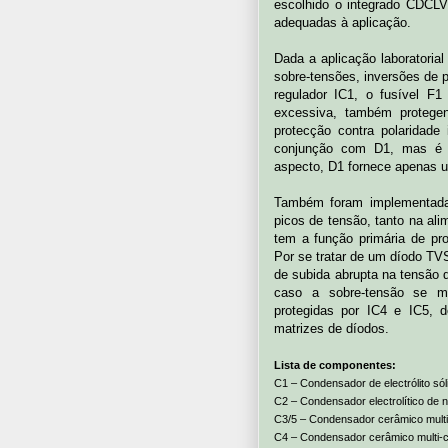
escolhido o integrado CDCLV
adequadas à aplicação.
Dada a aplicação laboratori
sobre-tensões, inversões de 
regulador IC1, o fusível F1
excessiva, também protege
protecção contra polaridade
conjunção com D1, mas é ga
aspecto, D1 fornece apenas u
Também foram implementadas
picos de tensão, tanto na al
tem a função primária de pro
Por se tratar de um díodo T
de subida abrupta na tensão 
caso a sobre-tensão se ma
protegidas por IC4 e IC5, 
matrizes de díodos.
Lista de componentes:
C1 – Condensador de electrólito s
C2 – Condensador electrolítico d
C3/5 – Condensador cerâmico mult
C4 – Condensador cerâmico multi-