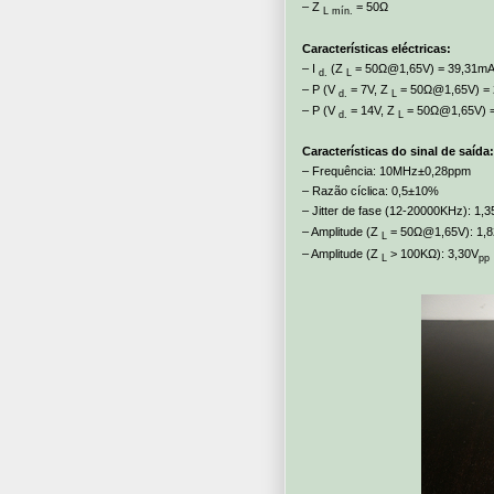
– Z
= 50Ω
L mín.
Características eléctricas:
– I
(Z
= 50Ω@1,65V) = 39,31m
d.
L
– P (V
= 7V, Z
= 50Ω@1,65V) =
d.
L
– P (V
= 14V, Z
= 50Ω@1,65V) 
d.
L
Características do sinal de saída:
– Frequência: 10MHz±0,28ppm
– Razão cíclica: 0,5±10%
– Jitter de fase (12-20000KHz): 1,
– Amplitude (Z
= 50Ω@1,65V): 1,
L
– Amplitude (Z
> 100KΩ): 3,30V
L
pp