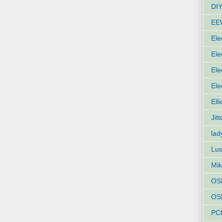
DIY
EE
Ele
Ele
Ele
Ele
Ell
Jit
lad
Lus
Mik
OS
OSH
PC