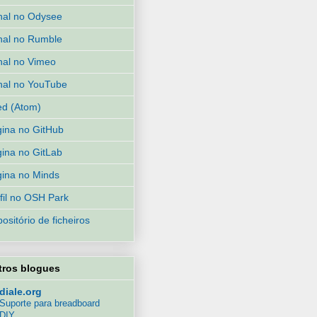
al no Odysee
al no Rumble
al no Vimeo
al no YouTube
d (Atom)
ina no GitHub
ina no GitLab
ina no Minds
fil no OSH Park
ositório de ficheiros
tros blogues
diale.org
Suporte para breadboard
DIY