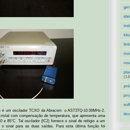
ger
ide
ins
kits
lin
mó
nov
pla
(14
pré
pro
sof
o
é um oscilador TCXO da Abracom: o AST3TQ-10.00MHz-2.
téc
 cristal com compensação de temperatura, que apresenta uma
0 e 85°C. Tal oscilador (IC2) fornece o sinal de relógio a um
 o sinal para as duas saídas. Para esta última função foi