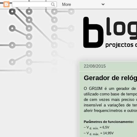
22/08/2015
Gerador de reló
O GR10M é um gerador de si
utilizado como base de tempo
de cem vezes mais preciso d
insensível a variações de t
aferir frequencímetros e out
Parâmetros de funcionamento:
– V
= 6,5V
d. mín.
– V
= 14,95V
d. máx.