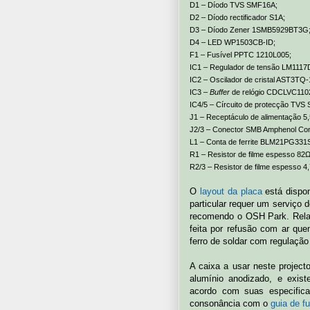
D1 – Díodo TVS SMF16A;
D2 – Díodo rectificador S1A;
D3 – Díodo Zener 1SMB5929BT3G
D4 – LED WP1503CB-ID;
F1 – Fusível PPTC 1210L005;
IC1 – Regulador de tensão LM1117
IC2 – Oscilador de cristal AST3
IC3 –
Buffer
de relógio CDCLVC11
IC4/5 – Círcuito de protecção TV
J1 – Receptáculo de alimentação 
J2/3 – Conector SMB Amphenol Co
L1 – Conta de ferrite BLM21PG331
R1 – Resistor de filme espesso 82
R2/3 – Resistor de filme espesso 
O
layout da placa
está dispo
particular requer um serviço 
recomendo o OSH Park. Rela
feita por refusão com ar q
ferro de soldar com regulação
A caixa a usar neste proje
alumínio anodizado, e exist
acordo com suas especifica
consonância com o
guia de f