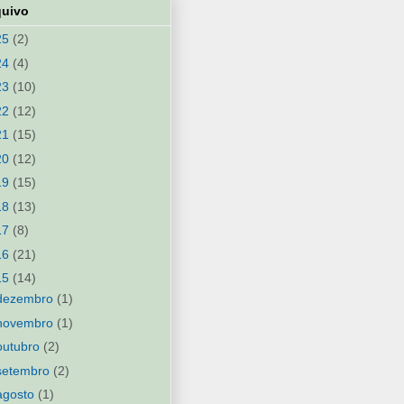
quivo
25
(2)
24
(4)
23
(10)
22
(12)
21
(15)
20
(12)
19
(15)
18
(13)
17
(8)
16
(21)
15
(14)
dezembro
(1)
novembro
(1)
outubro
(2)
setembro
(2)
agosto
(1)