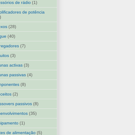
ssórios de rádio
(1)
lificadores de potência
)
exos
(28)
gue
(40)
regadores
(7)
cuitos
(3)
unas activas
(3)
unas passivas
(4)
mponentes
(8)
ceitos
(2)
ssovers passivos
(8)
envolvimentos
(35)
uipamento
(1)
tes de alimentação
(5)