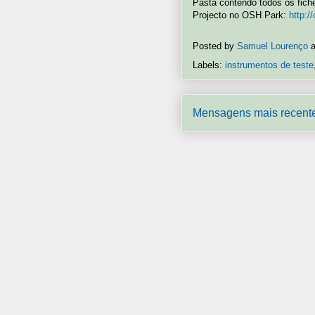
Pasta contendo todos os fich
Projecto no OSH Park:
http:
Posted by
Samuel Lourenço
Labels:
instrumentos de teste
Mensagens mais recent