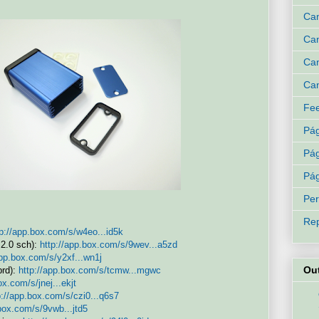
Can
Can
Can
Can
Fee
Pág
Pág
Pág
Per
Rep
tp://app.box.com/s/w4eo...id5k
.2.0 sch):
http://app.box.com/s/9wev...a5zd
app.box.com/s/y2xf...wn1j
Ou
brd):
http://app.box.com/s/tcmw...mgwc
ox.com/s/jnej...ekjt
p://app.box.com/s/czi0...q6s7
.box.com/s/9vwb...jtd5