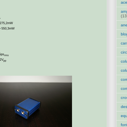
ace
amp
(13
A
 275,2mW
an
= 550,3mW
blo
car
cir
35ps
rms
82V
col
pp
col
co
con
cro
des
eq
fon