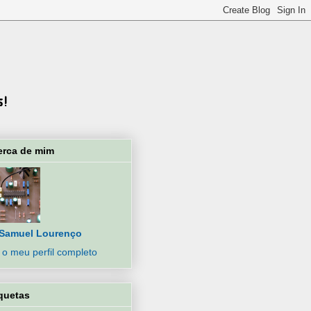
erca de mim
Samuel Lourenço
 o meu perfil completo
quetas