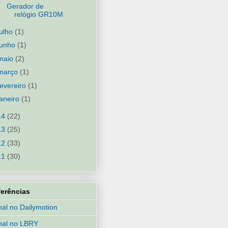
Gerador de
relógio GR10M
julho
(1)
junho
(1)
maio
(2)
março
(1)
fevereiro
(1)
janeiro
(1)
14
(22)
13
(25)
12
(33)
11
(30)
ferências
al no Dailymotion
nal no LBRY