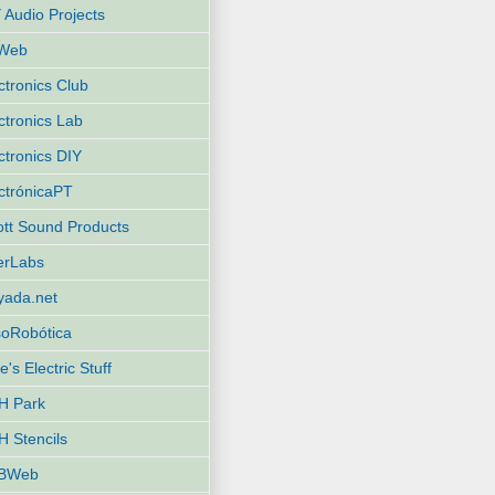
 Audio Projects
Web
ctronics Club
ctronics Lab
ctronics DIY
ctrónicaPT
iott Sound Products
terLabs
yada.net
oRobótica
e's Electric Stuff
H Park
 Stencils
BWeb