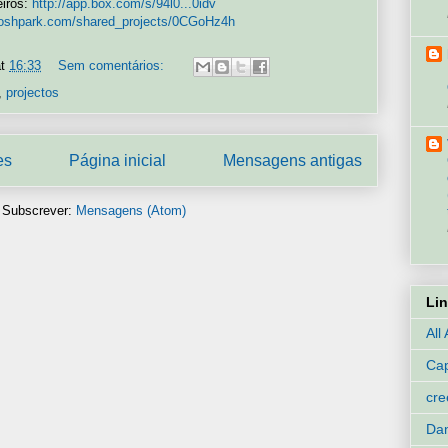
eiros:
http://app.box.com/s/94l0...0idv
//oshpark.com/shared_projects/0CGoHz4h
at
16:33
Sem comentários:
,
projectos
es
Página inicial
Mensagens antigas
Subscrever:
Mensagens (Atom)
Li
All
Cap
cr
Dan