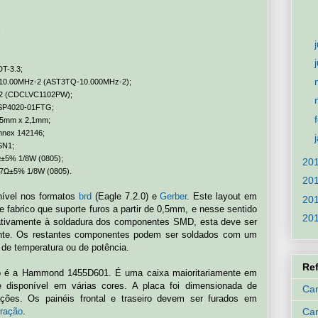
;
DT-3.3;
TQ-10.00MHz-2 (AST3TQ-10.000MHz-2);
02 (CDCLVC1102PW);
S SP4020-01FTG;
5,5mm x 2,1mm;
nnex 142146;
SN1;
Ω±5% 1/8W (0805);
20
4,7Ω±5% 1/8W (0805).
20
nível nos formatos
brd
(Eagle 7.2.0) e
Gerber
. Este layout em
20
de fabrico que suporte furos a partir de 0,5mm, e nesse sentido
20
tivamente à soldadura dos componentes SMD, esta deve ser
uente. Os restantes componentes podem ser soldados com um
 de temperatura ou de potência.
Re
cto é a Hammond 1455D601. É uma caixa maioritariamente em
e disponível em várias cores. A placa foi dimensionada de
Can
ções. Os painéis frontal e traseiro devem ser furados em
Ca
uração
.