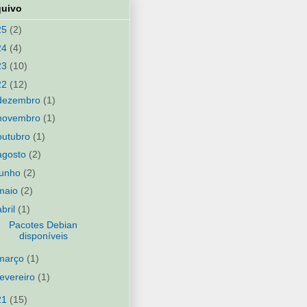
quivo
25
(2)
24
(4)
23
(10)
22
(12)
dezembro
(1)
novembro
(1)
outubro
(1)
agosto
(2)
junho
(2)
maio
(2)
abril
(1)
Pacotes Debian
disponíveis
março
(1)
fevereiro
(1)
21
(15)