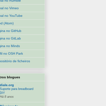
al no Rumble
al no Vimeo
al no YouTube
d (Atom)
ina no GitHub
ina no GitLab
ina no Minds
fil no OSH Park
ositório de ficheiros
tros blogues
diale.org
Suporte para breadboard
DIY
Há 8 anos