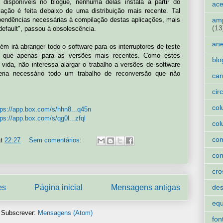
disponíveis no blogue, nenhuma delas instala a partir do
ace
lação é feita debaixo de uma distribuição mais recente. Tal
amp
endências necessárias à compilação destas aplicações, mais
(13
default", passou à obsolescência.
an
ém irá abranger todo o software para os interruptores de teste
que apenas para as versões mais recentes. Como estes
blo
 vida, não interessa alargar o trabalho a versões de software
eria necessário todo um trabalho de reconversão que não
car
cir
col
tps://app.box.com/s/hhn8...q45n
tps://app.box.com/s/qg0l...zfql
col
co
at
22:27
Sem comentários:
con
cro
des
es
Página inicial
Mensagens antigas
eq
Subscrever:
Mensagens (Atom)
fon