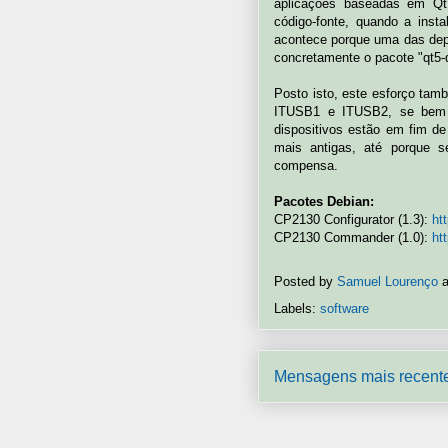
aplicações baseadas em Qt 
código-fonte, quando a insta
acontece porque uma das dep
concretamente o pacote "qt5-
Posto isto, este esforço tamb
ITUSB1 e ITUSB2, se bem 
dispositivos estão em fim de
mais antigas, até porque s
compensa.
Pacotes Debian:
CP2130 Configurator (1.3):
ht
CP2130 Commander (1.0):
ht
Posted by
Samuel Lourenço
Labels:
software
Mensagens mais recent