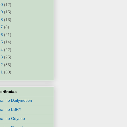
20
(12)
19
(15)
18
(13)
17
(8)
16
(21)
15
(14)
14
(22)
13
(25)
12
(33)
11
(30)
ferências
al no Dailymotion
nal no LBRY
al no Odysee