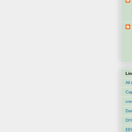
Li
All
Cap
cr
Dan
DIY
EE