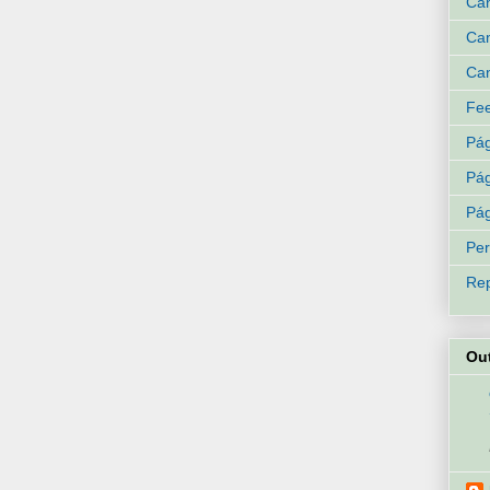
Can
Can
Can
Fee
Pág
Pág
Pág
Per
Rep
Ou