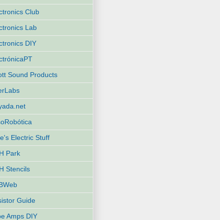
ctronics Club
ctronics Lab
ctronics DIY
ctrónicaPT
iott Sound Products
terLabs
yada.net
oRobótica
e's Electric Stuff
H Park
 Stencils
BWeb
istor Guide
be Amps DIY