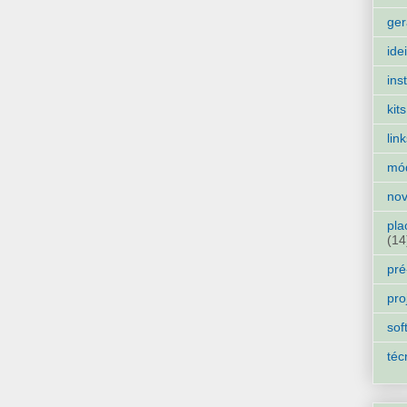
ger
ide
ins
kits
lin
mó
nov
pla
(14
pré
pro
sof
téc