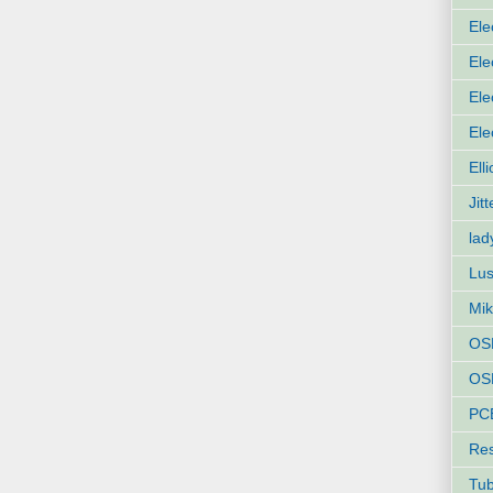
Ele
Ele
Ele
Ele
Ell
Jit
lad
Lus
Mik
OS
OSH
PC
Res
Tu