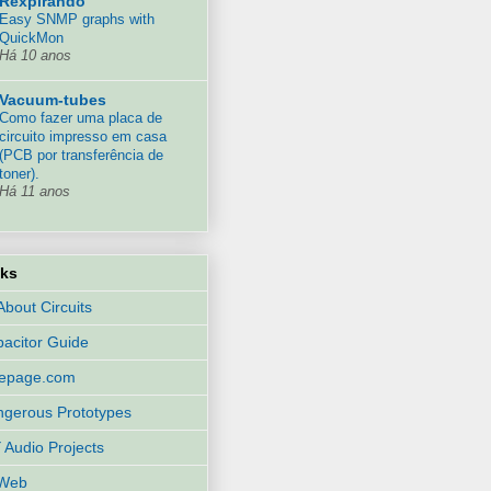
Rêxpirando
Easy SNMP graphs with
QuickMon
Há 10 anos
Vacuum-tubes
Como fazer uma placa de
circuito impresso em casa
(PCB por transferência de
toner).
Há 11 anos
nks
 About Circuits
acitor Guide
eepage.com
gerous Prototypes
 Audio Projects
Web