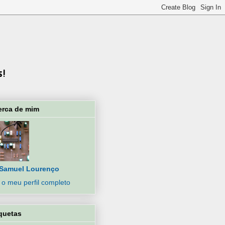
erca de mim
Samuel Lourenço
 o meu perfil completo
quetas