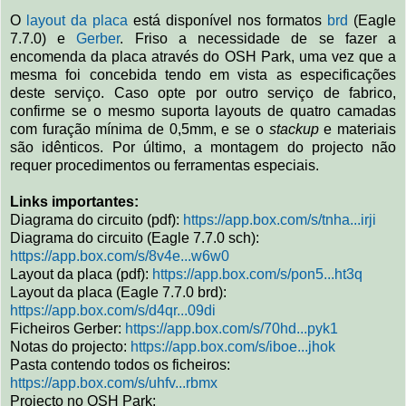
O
layout da placa
está disponível nos formatos
brd
(Eagle
7.7.0) e
Gerber
. Friso a necessidade de se fazer a
encomenda da placa através do OSH Park, uma vez que a
mesma foi concebida tendo em vista as especificações
deste serviço. Caso opte por outro serviço de fabrico,
confirme se o mesmo suporta layouts de quatro camadas
com furação mínima de 0,5mm, e se o
stackup
e materiais
são idênticos. Por último, a montagem do projecto não
requer procedimentos ou ferramentas especiais.
Links importantes:
Diagrama do circuito (pdf):
https://app.box.com/s/tnha...irji
Diagrama do circuito (Eagle 7.7.0 sch):
https://app.box.com/s/8v4e...w6w0
Layout da placa (pdf):
https://app.box.com/s/pon5...ht3q
Layout da placa (Eagle 7.7.0 brd):
https://app.box.com/s/d4qr...09di
Ficheiros Gerber:
https://app.box.com/s/70hd...pyk1
Notas do projecto:
https://app.box.com/s/iboe...jhok
Pasta contendo todos os ficheiros:
https://app.box.com/s/uhfv...rbmx
Projecto no OSH Park: