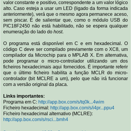
valor constante e positivo, correspondente a um valor lógico
alto. Caso esteja a usar um LED (ligado da forma indicada
anteriormente), verá que o mesmo agora permanece aceso,
sem piscar. É de salientar que, como o módulo USB do
PIC18F2450 não está habilitado, não se espera qualquer
enumeração do lado do
host
.
O programa está disponível em C e em hexadecimal. O
código C deve ser compilado previamente com o XC8, um
compilador da Microchip para o MPLAB X. Em alternativa,
pode programar o micro-controlador utilizando um dos
ficheiros hexadecimais aqui fornecidos. É importante referir
que o último ficheiro habilita a função MCLR do micro-
controlador (bit MCLRE a um), pelo que não irá funcionar
com a versão original da placa.
Links importantes:
Programa em C:
http://app.box.com/s/tq0k...4wim
Ficheiro hexadecimal:
http://app.box.com/s/i4pr...ppu4
Ficheiro hexadecimal alternativo (MCLRE):
http://app.box.com/s/rsci...bmh4