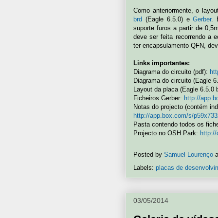
Como anteriormente, o layout
brd
(Eagle 6.5.0) e
Gerber
. 
suporte furos a partir de 0
deve ser feita recorrendo a e
ter encapsulamento QFN, deve
Links importantes:
Diagrama do circuito (pdf):
ht
Diagrama do circuito (Eagle 6
Layout da placa (Eagle 6.5.0 
Ficheiros Gerber:
http://app.
Notas do projecto (contém ind
http://app.box.com/s/p59x73
Pasta contendo todos os fich
Projecto no OSH Park:
http:
Posted by
Samuel Lourenço
Labels:
placas de desenvolvi
03/05/2014