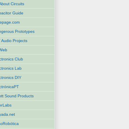
 About Circuits
acitor Guide
eepage.com
gerous Prototypes
 Audio Projects
Web
ctronics Club
ctronics Lab
ctronics DIY
ctrónicaPT
iott Sound Products
terLabs
yada.net
oRobótica