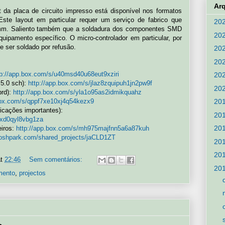
Ar
 da placa de circuito impresso está disponível nos formatos
Este layout em particular requer um serviço de fabrico que
20
,5mm. Saliento também que a soldadura dos componentes SMD
20
quipamento específico. O micro-controlador em particular, por
 ser soldado por refusão.
20
20
tp://app.box.com/s/u40msd40u68eut9xziri
20
.5.0 sch):
http://app.box.com/s/jlaz8zquipuh1jn2pw9f
20
brd):
http://app.box.com/s/yla1o95as2idmikquahz
box.com/s/qppf7xe10xj4q54kezx9
20
icações importantes):
20
3xd0qyl8vbg1za
20
eiros:
http://app.box.com/s/mh975majfnn5a6a87kuh
//oshpark.com/shared_projects/jaCLD1ZT
20
20
at
22:46
Sem comentários:
20
mento
,
projectos