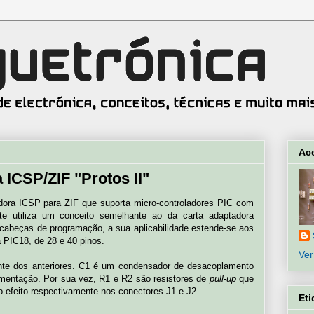
Ac
 ICSP/ZIF "Protos II"
adora ICSP para ZIF que suporta micro-controladores PIC com
te utiliza um conceito semelhante ao da carta adaptadora
s cabeças de programação, a sua aplicabilidade estende-se aos
a PIC18, de 28 e 40 pinos.
Ver
nte dos anteriores. C1 é um condensador de desacoplamento
limentação. Por sua vez, R1 e R2 são resistores de
pull-up
que
o efeito respectivamente nos conectores J1 e J2.
Eti