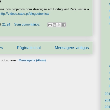
s
uns dos projectos com descrição em Português! Para visitar a
http://videos.sapo.pt/bloguetronica
.
at
21:24
Sem comentários:
es
Página inicial
Mensagens antigas
Subscrever:
Mensagens (Atom)
20
20
20