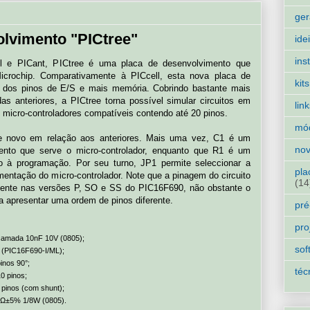
ger
olvimento "PICtree"
ide
ins
ll e PICant, PICtree é uma placa de desenvolvimento que
crochip. Comparativamente à PICcell, esta nova placa de
kits
o dos pinos de E/S e mais memória. Cobrindo bastante mais
as anteriores, a PICtree torna possível simular circuitos em
lin
 micro-controladores compatíveis contendo até 20 pinos.
mó
 novo em relação aos anteriores. Mais uma vez, C1 é um
nov
nto que serve o micro-controlador, enquanto que R1 é um
 à programação. Por seu turno, JP1 permite seleccionar a
pla
mentação do micro-controlador. Note que a pinagem do circuito
(14
sente nas versões P, SO e SS do PIC16F690, não obstante o
a apresentar uma ordem de pinos diferente.
pré
pro
camada 10nF 10V (0805);
sof
 (PIC16F690-I/ML);
inos 90°;
téc
0 pinos;
pinos (com shunt);
0KΩ±5% 1/8W (0805).