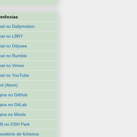
ferências
al no Dailymotion
nal no LBRY
al no Odysee
al no Rumble
al no Vimeo
al no YouTube
d (Atom)
ina no GitHub
ina no GitLab
ina no Minds
fil no OSH Park
ositório de ficheiros