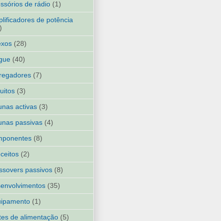
ssórios de rádio
(1)
lificadores de potência
)
exos
(28)
gue
(40)
regadores
(7)
cuitos
(3)
unas activas
(3)
unas passivas
(4)
mponentes
(8)
ceitos
(2)
ssovers passivos
(8)
envolvimentos
(35)
uipamento
(1)
tes de alimentação
(5)