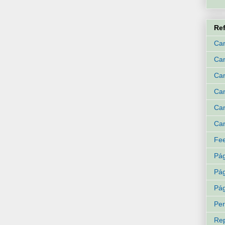
Re
Can
Ca
Can
Can
Can
Can
Fee
Pág
Pág
Pág
Per
Rep