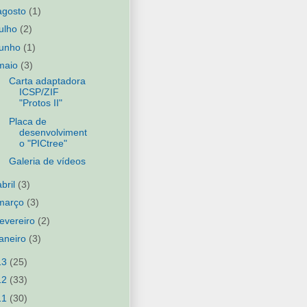
agosto
(1)
julho
(2)
junho
(1)
maio
(3)
Carta adaptadora
ICSP/ZIF
"Protos II"
Placa de
desenvolviment
o "PICtree"
Galeria de vídeos
abril
(3)
março
(3)
fevereiro
(2)
janeiro
(3)
13
(25)
12
(33)
11
(30)