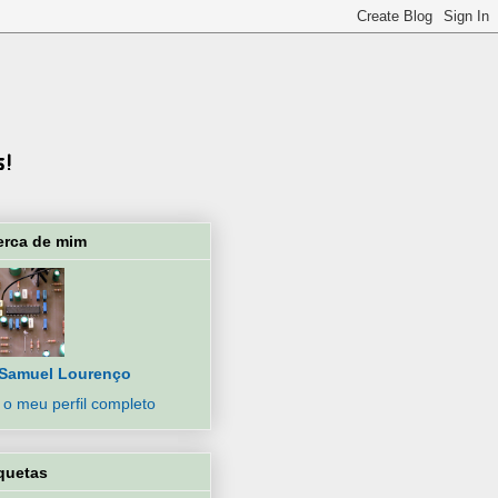
erca de mim
Samuel Lourenço
 o meu perfil completo
quetas