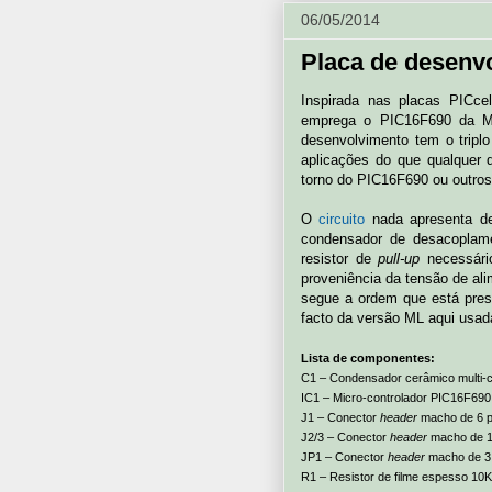
06/05/2014
Placa de desenv
Inspirada nas placas PICce
emprega o PIC16F690 da Mi
desenvolvimento tem o tripl
aplicações do que qualquer d
torno do PIC16F690 ou outros
O
circuito
nada apresenta de
condensador de desacoplame
resistor de
pull-up
necessário
proveniência da tensão de ali
segue a ordem que está pre
facto da versão ML aqui usad
Lista de componentes:
C1 – Condensador cerâmico multi-
IC1 – Micro-controlador PIC16F690
J1 – Conector
header
macho de 6 p
J2/3 – Conector
header
macho de 1
JP1 – Conector
header
macho de 3 
R1 – Resistor de filme espesso 1