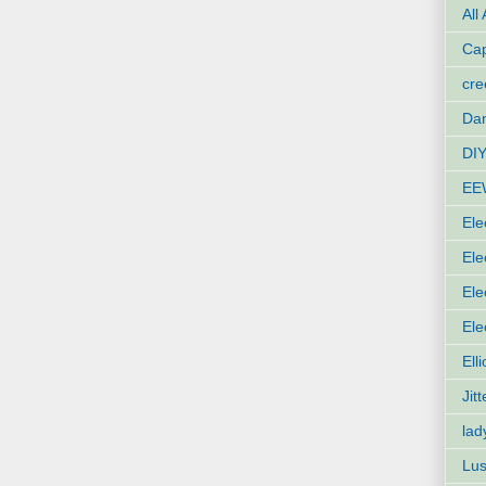
All
Cap
cr
Dan
DIY
EE
Ele
Ele
Ele
Ele
Ell
Jit
lad
Lus