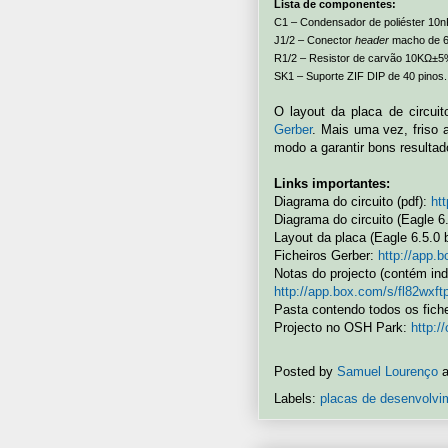
Lista de componentes:
C1 – Condensador de poliéster 10n
J1/2 – Conector
header
macho de 6
R1/2 – Resistor de carvão 10KΩ±5
SK1 – Suporte ZIF DIP de 40 pinos.
O layout da placa de circui
Gerber
. Mais uma vez, friso 
modo a garantir bons resultad
Links importantes:
Diagrama do circuito (pdf):
ht
Diagrama do circuito (Eagle 6
Layout da placa (Eagle 6.5.0 
Ficheiros Gerber:
http://app.
Notas do projecto (contém ind
http://app.box.com/s/fl82wx
Pasta contendo todos os fich
Projecto no OSH Park:
http:/
Posted by
Samuel Lourenço
Labels:
placas de desenvolvi