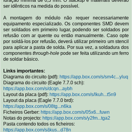
furação mínima de 0,3 mm. O
stackup
e materiais deverão
ser idênticos na medida do possível.
A montagem do módulo não requer necessariamente
equipamento especializado. Os componentes SMD devem
ser soldados em primeiro lugar, podendo ser soldados por
refusão com ar quente ou então manualmente. Caso opte
por soldá-los por refusão, deverá utilizar primeiro um stencil
para aplicar a pasta de solda. Por sua vez, a soldadura dos
componentes
through-hole
pode ser feita utilizando um ferro
de soldar básico.
Links importantes:
Diagrama do circuito (pdf):
https://app.box.com/s/sm4c...yluq
Diagrama do circuito (Eagle 7.7.0 sch):
https://app.box.com/s/dcqn...aybh
Layout da placa (pdf):
https://app.box.com/s/lkuh...t5n9
Layout da placa (Eagle 7.7.0 brd):
https://app.box.com/s/08tg...n6ka
Ficheiros Gerber:
https://app.box.com/s/05x6...fuwn
Notas do projecto:
https://app.box.com/s/y2fm...tga2
Pasta contendo todos os ficheiros:
https://app.box.com/s/jkus...d78n