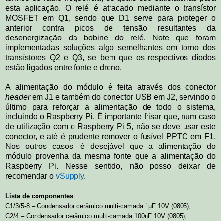
esta aplicação. O relé é atracado mediante o transístor
MOSFET em Q1, sendo que D1 serve para proteger o
anterior contra picos de tensão resultantes da
desenergização da bobine do relé. Note que foram
implementadas soluções algo semelhantes em torno dos
transístores Q2 e Q3, se bem que os respectivos díodos
estão ligados entre fonte e dreno.
A alimentação do módulo é feita através dos conector
header
em J1 e também do conector USB em J2, servindo o
último para reforçar a alimentação de todo o sistema,
incluindo o Raspberry Pi. É importante frisar que, num caso
de utilização com o Raspberry Pi 5, não se deve usar este
conector, e até é prudente remover o fusível PPTC em F1.
Nos outros casos, é desejável que a alimentação do
módulo provenha da mesma fonte que a alimentação do
Raspberry Pi. Nesse sentido, não posso deixar de
recomendar o
vSupply
.
Lista de componentes:
C1/3/5-8 – Condensador cerâmico multi-camada 1µF 10V (0805);
C2/4 – Condensador cerâmico multi-camada 100nF 10V (0805);