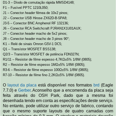
D1-3 – Díodo de comutação rápida MMSD4148;
F1 – Fusível PPTC 1210L050;
J1 – Conector
header
fêmea de 10x2 pinos;
J2 – Conector USB Hirose ZX62D-B-5PA8;
J3-5 – Conector BNC Amphenol RF 132136;
J6 – Conector RCA Switchcraft PJRAN1X1U01AUX;
J7 – Conector
header
macho de 5x2 pinos;
J8 – Conector
header
macho de 3 pinos 90°;
K1 – Relé de sinais Omron G5V-1 DC5;
Q1 – Transístor MOSFET BSS138;
Q2/3 – Transístor MOSFET de potência FDN327N;
R1/11 – Resistor de filme espesso 4,7KΩ±5% 1/8W (0805);
R2 – Resistor de filme espesso 1MΩ±5% 1/8W (0805);
R3-6 – Resistor de filme espesso 100Ω±5% 1/8W (0805);
R7-10 – Resistor de filme fino 2,2KΩ±5% 1/8W (0805).
O
layout da placa
está disponível nos formatos
brd
(Eagle
7.7.0) e
Gerber
. Aconselho que a encomenda da placa seja
feita através do OSH Park, dado que a mesma foi
desenhada tendo em conta as especificações deste serviço.
No entanto, pode utilizar outro serviço de fabrico, contando
que o mesmo suporte layouts de quatro camadas com