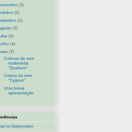
novembro
(3)
outubro
(5)
setembro
(5)
agosto
(3)
julho
(5)
junho
(4)
maio
(3)
Colunas de som
multimédia
"Quattuor"
Coluna de som
"Cygnus"
Uma breve
apresentação
ferências
al no Dailymotion