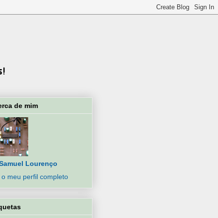
erca de mim
Samuel Lourenço
 o meu perfil completo
quetas