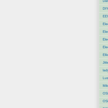
Dan
DIY
EE
Ele
Ele
Ele
Ele
Ell
Jit
lad
Lus
Mik
OS
OSH