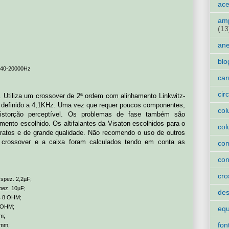
ace
amp
(13
an
blo
: 40-20000Hz
car
cir
 Utiliza um crossover de 2ª ordem com alinhamento Linkwitz-
o definido a 4,1KHz. Uma vez que requer poucos componentes,
col
distorção perceptível. Os problemas de fase também são
mento escolhido. Os altifalantes da Visaton escolhidos para o
col
aratos e de grande qualidade. Não recomendo o uso de outros
o crossover e a caixa foram calculados tendo em conta as
co
con
cro
spez. 2,2µF;
pez. 10µF;
des
C 8 OHM;
8 OHM;
eq
m;
fon
6mm;