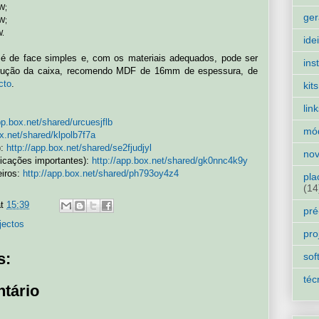
W;
ger
W;
W.
ide
é de face simples e, com os materiais adequados, pode ser
ins
trução da caixa, recomendo MDF de 16mm de espessura, de
cto
.
kits
lin
pp.box.net/shared/urcuesjflb
mó
ox.net/shared/klpolb7f7a
):
http://app.box.net/shared/se2fjudjyl
nov
dicações importantes):
http://app.box.net/shared/gk0nnc4k9y
eiros:
http://app.box.net/shared/ph793oy4z4
pla
(14
at
15:39
pré
jectos
pro
s:
sof
téc
tário