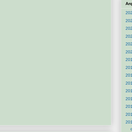
Ar
20
20
20
20
20
20
20
20
20
20
20
20
20
20
20