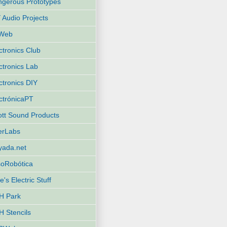
gerous Prototypes
 Audio Projects
Web
ctronics Club
ctronics Lab
ctronics DIY
ctrónicaPT
iott Sound Products
terLabs
yada.net
oRobótica
e's Electric Stuff
H Park
 Stencils