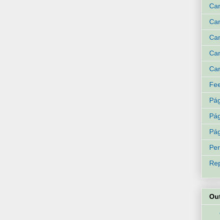
Ca
Can
Can
Can
Can
Fee
Pág
Pág
Pág
Per
Rep
Ou