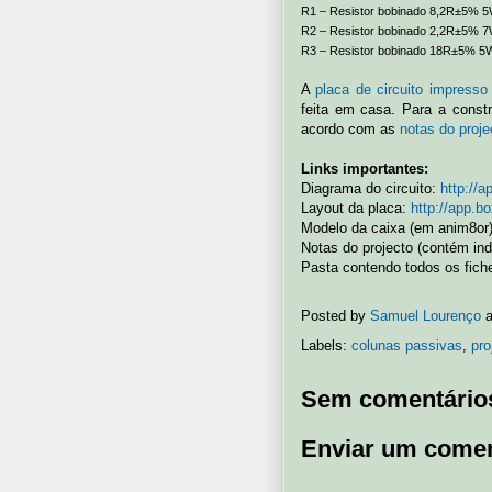
R1 – Resistor bobinado 8,2R±5% 5
R2 – Resistor bobinado 2,2R±5% 7
R3 – Resistor bobinado 18R±5% 5
A
placa de circuito impresso
feita em casa. Para a cons
acordo com as
notas do proje
Links importantes:
Diagrama do circuito:
http://a
Layout da placa:
http://app.b
Modelo da caixa (em anim8or
Notas do projecto (contém in
Pasta contendo todos os fich
Posted by
Samuel Lourenço
Labels:
colunas passivas
,
pro
Sem comentário
Enviar um comen