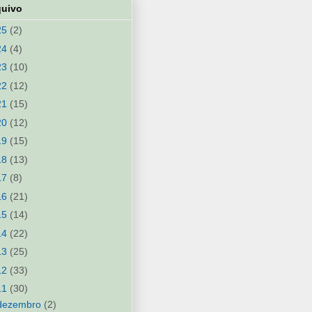
quivo
25
(2)
24
(4)
23
(10)
22
(12)
21
(15)
20
(12)
19
(15)
18
(13)
17
(8)
16
(21)
15
(14)
14
(22)
13
(25)
12
(33)
11
(30)
dezembro
(2)