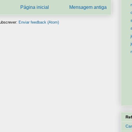
Página inicial
Mensagem antiga
ubscrever:
Enviar feedback (Atom)
Re
Can