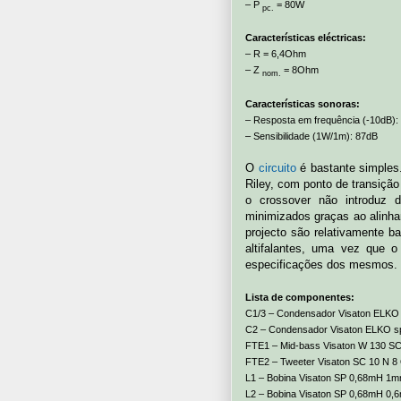
– P
= 80W
pc.
Características eléctricas:
– R = 6,4Ohm
– Z
= 8Ohm
nom.
Características sonoras:
– Resposta em frequência (-10dB)
– Sensibilidade (1W/1m): 87dB
O
circuito
é bastante simples.
Riley, com ponto de transiçã
o crossover não introduz 
minimizados graças ao alinha
projecto são relativamente b
altifalantes, uma vez que 
especificações dos mesmos.
Lista de componentes:
C1/3 – Condensador Visaton ELKO 
C2 – Condensador Visaton ELKO s
FTE1 – Mid-bass Visaton W 130 S
FTE2 – Tweeter Visaton SC 10 N 
L1 – Bobina Visaton SP 0,68mH 1m
L2 – Bobina Visaton SP 0,68mH 0,