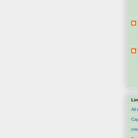
Li
All
Cap
cr