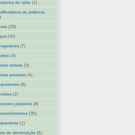
ssórios de rádio
(1)
lificadores de potência
)
exos
(28)
gue
(40)
regadores
(7)
cuitos
(3)
unas activas
(3)
unas passivas
(4)
mponentes
(8)
ceitos
(2)
ssovers passivos
(8)
envolvimentos
(35)
uipamento
(1)
tes de alimentação
(5)