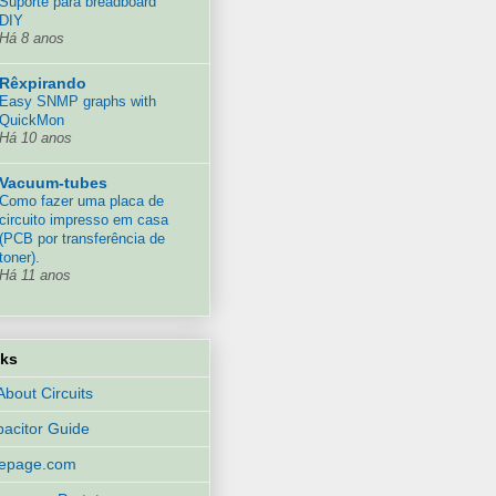
Suporte para breadboard
DIY
Há 8 anos
Rêxpirando
Easy SNMP graphs with
QuickMon
Há 10 anos
Vacuum-tubes
Como fazer uma placa de
circuito impresso em casa
(PCB por transferência de
toner).
Há 11 anos
nks
 About Circuits
acitor Guide
eepage.com