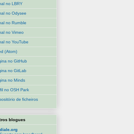
nal no LBRY
al no Odysee
al no Rumble
al no Vimeo
al no YouTube
d (Atom)
ina no GitHub
ina no GitLab
ina no Minds
fil no OSH Park
ositório de ficheiros
tros blogues
diale.org