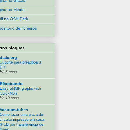
ina no GitLab
ina no Minds
fil no OSH Park
ositório de ficheiros
tros blogues
diale.org
Suporte para breadboard
DIY
Há 8 anos
Rêxpirando
Easy SNMP graphs with
QuickMon
Há 10 anos
Vacuum-tubes
Como fazer uma placa de
circuito impresso em casa
(PCB por transferência de
toner).