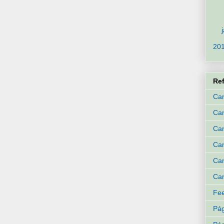
20
Re
Can
Ca
Can
Can
Can
Can
Fee
Pág