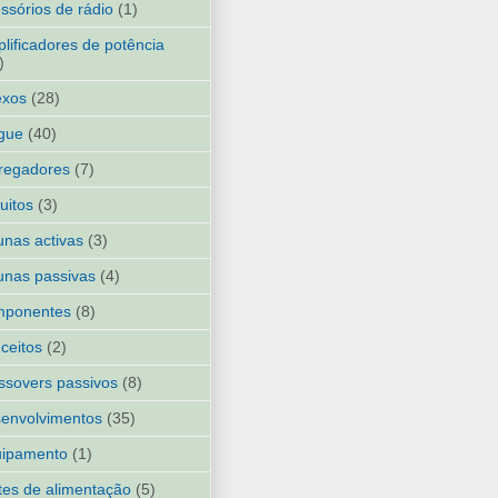
ssórios de rádio
(1)
lificadores de potência
)
exos
(28)
gue
(40)
regadores
(7)
cuitos
(3)
unas activas
(3)
unas passivas
(4)
mponentes
(8)
ceitos
(2)
ssovers passivos
(8)
envolvimentos
(35)
uipamento
(1)
tes de alimentação
(5)