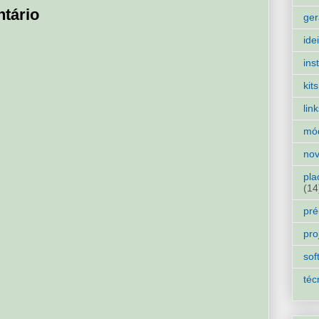
tário
ger
ide
ins
kits
lin
mó
nov
pla
(14
pré
pro
sof
téc