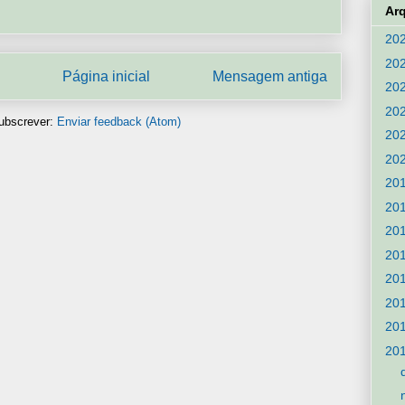
Ar
20
20
Página inicial
Mensagem antiga
20
20
ubscrever:
Enviar feedback (Atom)
20
20
20
20
20
20
20
20
20
20