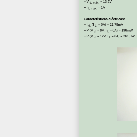
– V
= 13,2V
d. máx.
– I
= 1A
L max.
Características eléctricas:
– I
(I
= 0A) = 21,78mA
d.
L.
– P (V
= 9V, I
= 0A) = 196mW
d.
L
– P (V
= 12V, I
= 0A) = 261,3W
d.
L