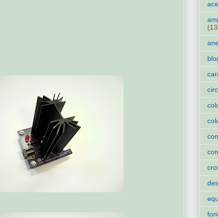
ace
amp
(13
an
blo
car
cir
col
col
co
con
cro
des
eq
fon