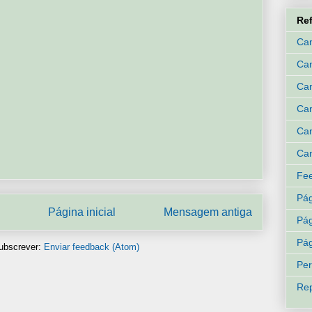
Re
Can
Ca
Can
Can
Can
Can
Fee
Pág
Página inicial
Mensagem antiga
Pág
Pág
ubscrever:
Enviar feedback (Atom)
Per
Rep