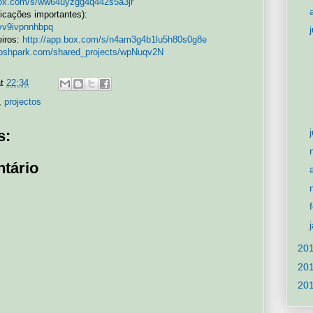
.box.com/s/ww64uyzgg4q442s5a3jr
icações importantes):
2vv9ivpnnhbpq
eiros:
http://app.box.com/s/n4am3g4b1lu5h80s0g8e
//oshpark.com/shared_projects/wpNuqv2N
at
22:34
,
projectos
s:
tário
20
20
20