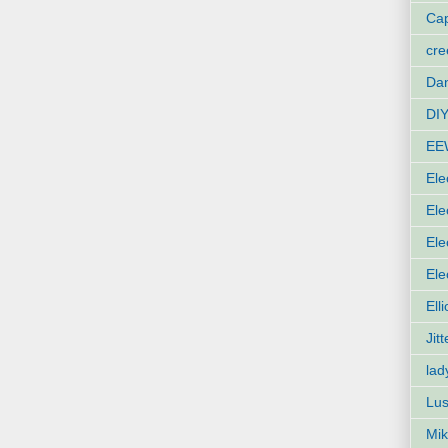
Cap
cr
Dan
DIY
EE
Ele
Ele
Ele
Ele
Ell
Jit
lad
Lus
Mik