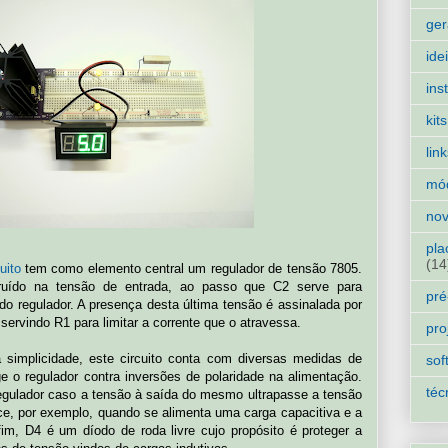
ger
ide
ins
kits
lin
mó
nov
pla
(14
uito
tem como elemento central um regulador de tensão 7805.
 ruído na tensão de entrada, ao passo que C2 serve para
pré
 do regulador. A presença desta última tensão é assinalada por
servindo R1 para limitar a corrente que o atravessa.
pro
 simplicidade, este circuito conta com diversas medidas de
sof
e o regulador contra inversões de polaridade na alimentação.
téc
regulador caso a tensão à saída do mesmo ultrapasse a tensão
ce, por exemplo, quando se alimenta uma carga capacitiva e a
fim, D4 é um díodo de roda livre cujo propósito é proteger a