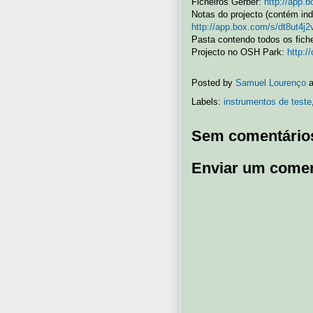
Ficheiros Gerber:
http://app
Notas do projecto (contém ind
http://app.box.com/s/dt8ut4j
Pasta contendo todos os fich
Projecto no OSH Park:
http:
Posted by
Samuel Lourenço
Labels:
instrumentos de teste
Sem comentário
Enviar um comen