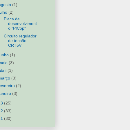
agosto
(1)
julho
(2)
Placa de
desenvolviment
o "PICop"
Circuito regulador
de tensão
CRT5V
junho
(1)
maio
(3)
abril
(3)
março
(3)
fevereiro
(2)
janeiro
(3)
13
(25)
12
(33)
11
(30)