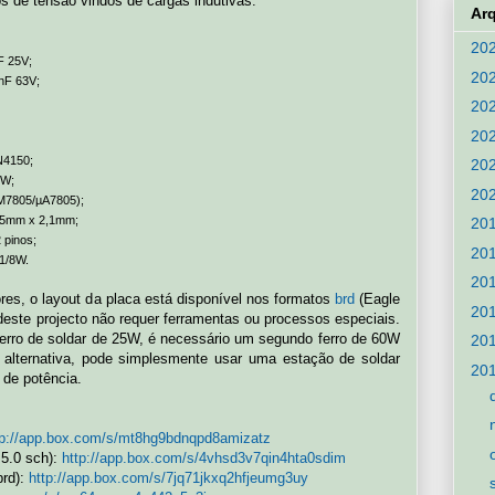
os de tensão vindos de cargas indutivas.
Ar
20
F 25V;
20
nF 63V;
20
20
N4150;
20
/W;
20
LM7805/µA7805);
5,5mm x 2,1mm;
20
 pinos;
20
1/8W.
20
res, o layout da placa está disponível nos formatos
brd
(Eagle
20
este projecto não requer ferramentas ou processos especiais.
 ferro de soldar de 25W, é necessário um segundo ferro de 60W
20
m alternativa, pode simplesmente usar uma estação de soldar
20
 de potência.
tp://app.box.com/s/mt8hg9bdnqpd8amizatz
.5.0 sch):
http://app.box.com/s/4vhsd3v7qin4hta0sdim
brd):
http://app.box.com/s/7jq71jkxq2hfjeumg3uy