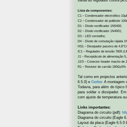
saída do regulador contra pic
Lista de componentes:
C1 – Condensador electrolítico 10µ
C2 – Condensador de poliéster 100
D1 – Díodo rectificador 1N5400;
D2 – Díodo rectificador 1N4001;
D3 – LED vermelho;
D4 – Díodo de comutação rápida 1
HS1 – Dissipador passivo de 4,8°C
IC1 – Regulador de tensão 7805 (
J1 – Receptáculo de alimentação 
J2/3 – Conector
header
macho de 2
R1 – Resistor de carvão 180Ω±5% 
Tal como em projectos anterio
6.5.0) e
Gerber
. A montagem d
Todavia, para além do típico
para soldar o dissipador. E
com ajuste de temperatura ou
Links importantes:
Diagrama do circuito (pdf):
ht
Diagrama do circuito (Eagle 6
Layout da placa (Eagle 6.5.0 