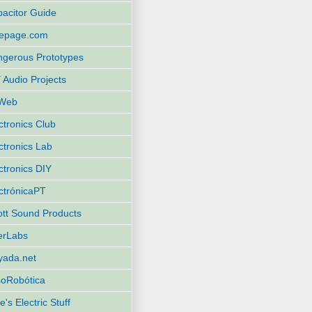
acitor Guide
eepage.com
gerous Prototypes
 Audio Projects
Web
ctronics Club
ctronics Lab
ctronics DIY
ctrónicaPT
iott Sound Products
terLabs
yada.net
oRobótica
e's Electric Stuff