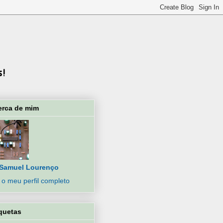
erca de mim
Samuel Lourenço
 o meu perfil completo
quetas