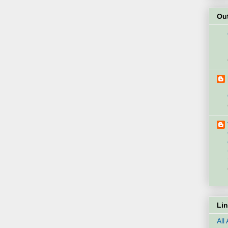
Ou
Li
All