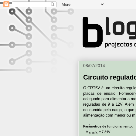
08/07/2014
Circuito regula
O CRT5V é um circuito regul
placas de ensaio. Fornec
adequado para alimentar a mai
reguladas de 9 a 12V. Além 
consumida pela carga, o que 
alimentação com menor ou ma
Parâmetros de funcionamento:
– V
= 7,84V
d. mín.