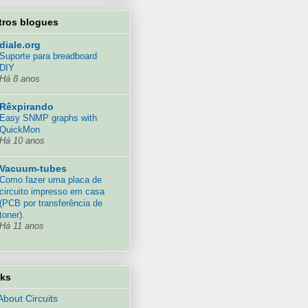
tros blogues
diale.org
Suporte para breadboard
DIY
Há 8 anos
Rêxpirando
Easy SNMP graphs with
QuickMon
Há 10 anos
Vacuum-tubes
Como fazer uma placa de
circuito impresso em casa
(PCB por transferência de
toner).
Há 11 anos
nks
 About Circuits