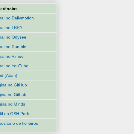
ferências
al no Dailymotion
nal no LBRY
al no Odysee
al no Rumble
al no Vimeo
al no YouTube
d (Atom)
ina no GitHub
ina no GitLab
ina no Minds
fil no OSH Park
ositório de ficheiros