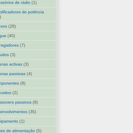
ssórios de rádio
(1)
lificadores de potência
)
exos
(28)
gue
(40)
regadores
(7)
cuitos
(3)
unas activas
(3)
unas passivas
(4)
mponentes
(8)
ceitos
(2)
ssovers passivos
(8)
envolvimentos
(35)
uipamento
(1)
tes de alimentação
(5)