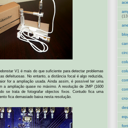
ace
amp
(13
an
blo
car
cir
col
col
ndonstar V1 é mais do que suficiente para detectar problemas
s defeituosas. No entanto, a distância focal é algo reduzida,
co
ior for a ampliação usada. Ainda assim, é possível ter uma
m a ampliação quase no máximo. A resolução de 2MP (1600
con
o se trata de fotografar objectos fixos. Contudo fica uma
ento fica demasiado baixa nesta resolução.
cro
des
eq
fon