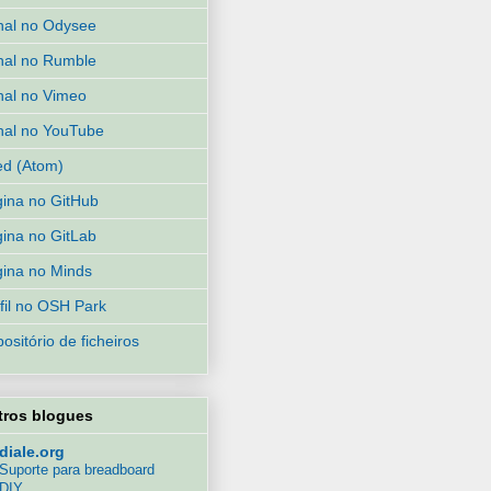
al no Odysee
al no Rumble
al no Vimeo
al no YouTube
d (Atom)
ina no GitHub
ina no GitLab
ina no Minds
fil no OSH Park
ositório de ficheiros
tros blogues
diale.org
Suporte para breadboard
DIY