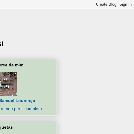
erca de mim
Samuel Lourenço
 o meu perfil completo
quetas