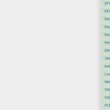
DIY
EE
Ele
Ele
Ele
Ele
Ell
Jit
lad
Lus
Mik
OS
OSH
PC