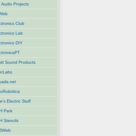
 Audio Projects
Web
ctronics Club
ctronics Lab
ctronics DIY
ctrónicaPT
iott Sound Products
terLabs
yada.net
oRobótica
e's Electric Stuff
H Park
 Stencils
BWeb