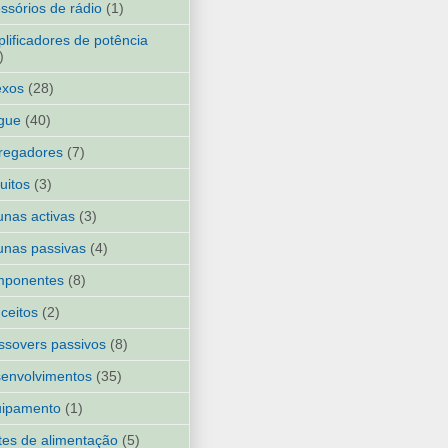
ssórios de rádio
(1)
lificadores de potência
)
exos
(28)
gue
(40)
regadores
(7)
cuitos
(3)
unas activas
(3)
unas passivas
(4)
mponentes
(8)
ceitos
(2)
ssovers passivos
(8)
envolvimentos
(35)
uipamento
(1)
tes de alimentação
(5)