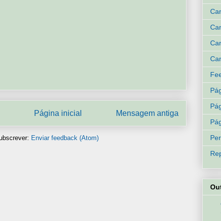
Can
Can
Can
Can
Fee
Pág
Pág
Página inicial
Mensagem antiga
Pág
Per
ubscrever:
Enviar feedback (Atom)
Rep
Ou