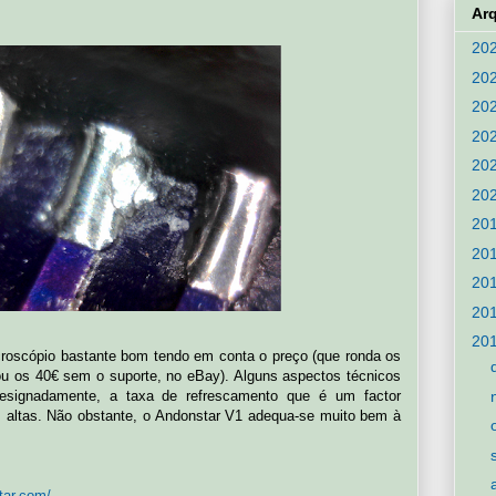
Ar
20
20
20
20
20
20
20
20
20
20
20
roscópio bastante bom tendo em conta o preço (que ronda os
ou os 40€ sem o suporte, no eBay). Alguns aspectos técnicos
designadamente, a taxa de refrescamento que é um factor
s altas. Não obstante, o Andonstar V1 adequa-se muito bem à
tar.com/