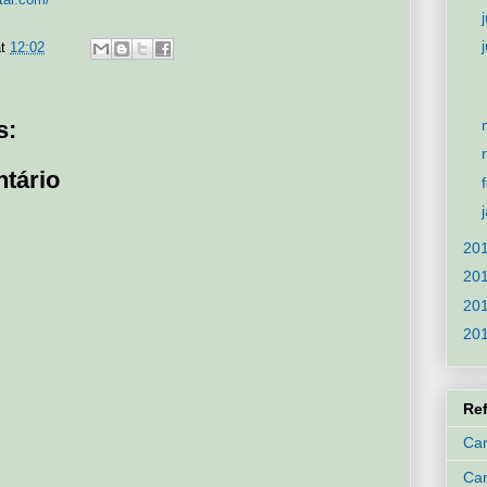
at
12:02
s:
tário
20
20
20
20
Re
Can
Ca