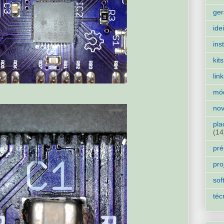
ger
ide
ins
kits
lin
mó
nov
pla
(14
pré
pro
sof
téc