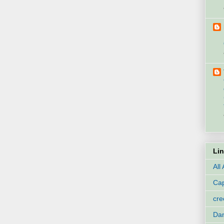
Li
All
Cap
cr
Dan