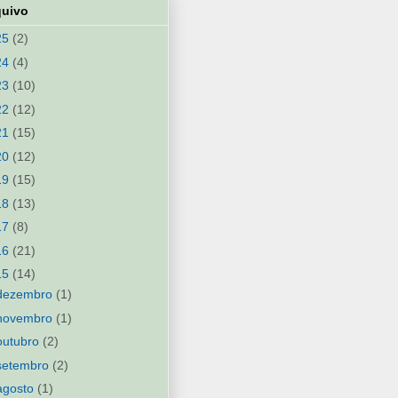
quivo
25
(2)
24
(4)
23
(10)
22
(12)
21
(15)
20
(12)
19
(15)
18
(13)
17
(8)
16
(21)
15
(14)
dezembro
(1)
novembro
(1)
outubro
(2)
setembro
(2)
agosto
(1)