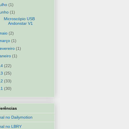
julho
(1)
junho
(1)
Microscópio USB
Andonstar V1
maio
(2)
março
(1)
fevereiro
(1)
janeiro
(1)
14
(22)
13
(25)
12
(33)
11
(30)
ferências
al no Dailymotion
nal no LBRY