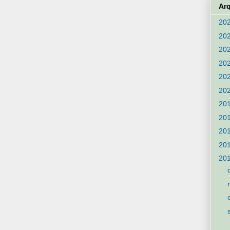
Ar
20
20
20
20
20
20
20
20
20
20
20