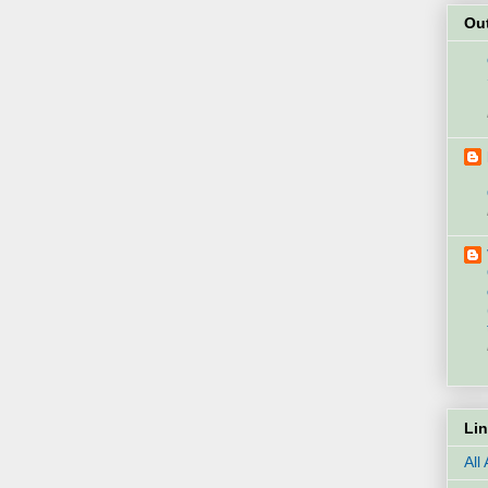
Ou
Li
All