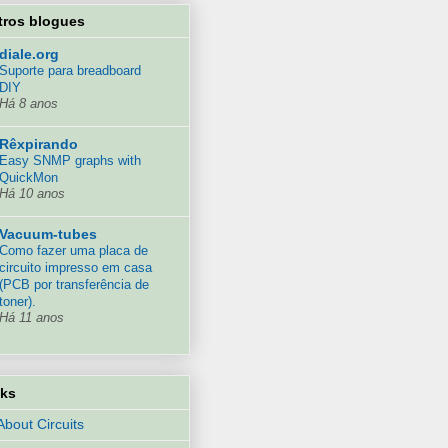
tros blogues
diale.org
Suporte para breadboard
DIY
Há 8 anos
Rêxpirando
Easy SNMP graphs with
QuickMon
Há 10 anos
Vacuum-tubes
Como fazer uma placa de
circuito impresso em casa
(PCB por transferência de
toner).
Há 11 anos
nks
 About Circuits