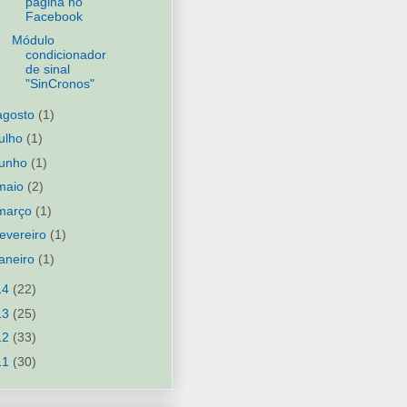
página no
Facebook
Módulo
condicionador
de sinal
"SinCronos"
agosto
(1)
julho
(1)
junho
(1)
maio
(2)
março
(1)
fevereiro
(1)
janeiro
(1)
14
(22)
13
(25)
12
(33)
11
(30)