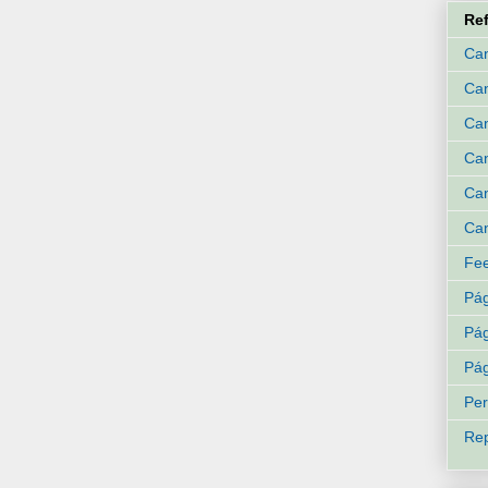
Re
Can
Ca
Can
Can
Can
Can
Fee
Pág
Pág
Pág
Per
Rep