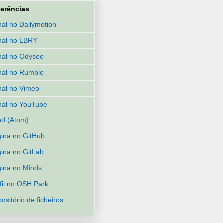
ferências
al no Dailymotion
nal no LBRY
al no Odysee
al no Rumble
al no Vimeo
al no YouTube
d (Atom)
ina no GitHub
ina no GitLab
ina no Minds
fil no OSH Park
ositório de ficheiros