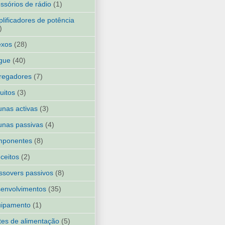
ssórios de rádio
(1)
lificadores de potência
)
exos
(28)
gue
(40)
regadores
(7)
cuitos
(3)
unas activas
(3)
unas passivas
(4)
mponentes
(8)
ceitos
(2)
ssovers passivos
(8)
envolvimentos
(35)
uipamento
(1)
tes de alimentação
(5)