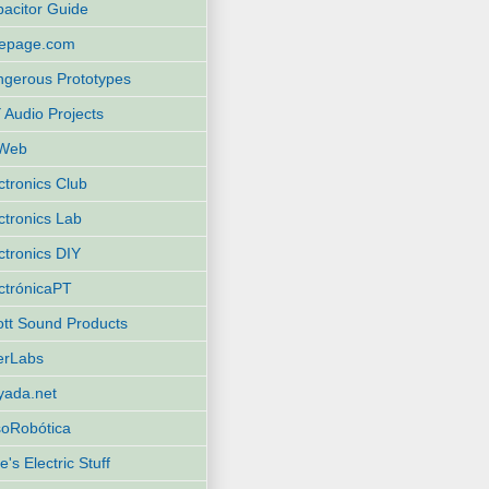
acitor Guide
eepage.com
gerous Prototypes
 Audio Projects
Web
ctronics Club
ctronics Lab
ctronics DIY
ctrónicaPT
iott Sound Products
terLabs
yada.net
oRobótica
e's Electric Stuff