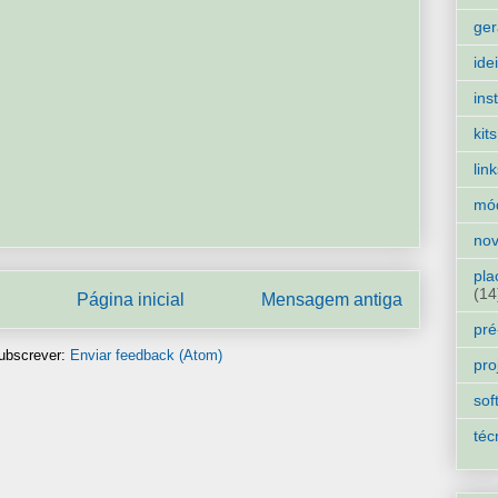
ger
ide
ins
kits
lin
mó
nov
pla
(14
Página inicial
Mensagem antiga
pré
ubscrever:
Enviar feedback (Atom)
pro
sof
téc