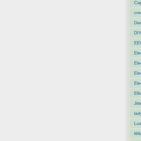
Cap
cr
Dan
DIY
EE
Ele
Ele
Ele
Ele
Ell
Jit
lad
Lus
Mik