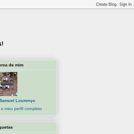
erca de mim
Samuel Lourenço
 o meu perfil completo
quetas