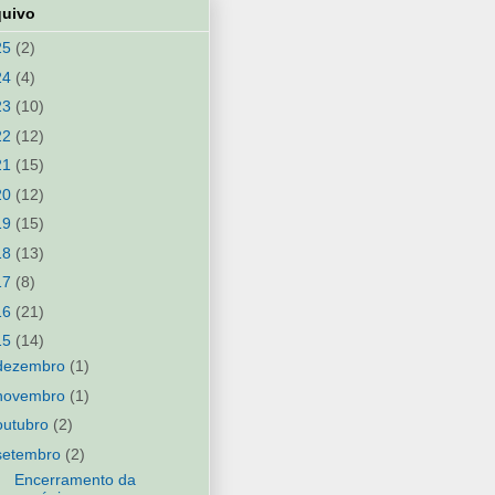
quivo
25
(2)
24
(4)
23
(10)
22
(12)
21
(15)
20
(12)
19
(15)
18
(13)
17
(8)
16
(21)
15
(14)
dezembro
(1)
novembro
(1)
outubro
(2)
setembro
(2)
Encerramento da