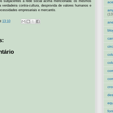
ios subjacentes à rede social acima mencionada: os mesmos
ace
 verdadeira contra-cultura, desprovida de valores humanos e
amp
necessidades empresariais e mercantis.
(13
at
13:10
an
blo
car
s:
cir
tário
col
col
co
con
cro
des
eq
fon