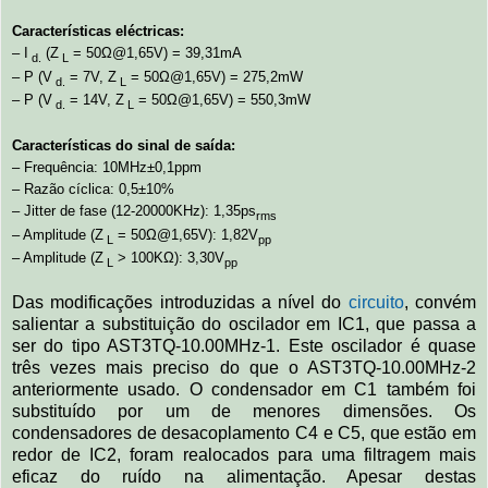
Características eléctricas:
– I
(Z
= 50Ω@1,65V) = 39,31mA
d.
L
– P (V
= 7V, Z
= 50Ω@1,65V) = 275,2mW
d.
L
– P (V
= 14V, Z
= 50Ω@1,65V) = 550,3mW
d.
L
Características do sinal de saída:
– Frequência: 10MHz±0,1ppm
– Razão cíclica: 0,5±10%
– Jitter de fase (12-20000KHz): 1,35ps
rms
– Amplitude (Z
= 50Ω@1,65V): 1,82V
L
pp
– Amplitude (Z
> 100KΩ): 3,30V
L
pp
Das modificações introduzidas a nível do
circuito
, convém
salientar a substituição do oscilador em IC1, que passa a
ser do tipo AST3TQ-10.00MHz-1. Este oscilador é quase
três vezes mais preciso do que o AST3TQ-10.00MHz-2
anteriormente usado. O condensador em C1 também foi
substituído por um de menores dimensões. Os
condensadores de desacoplamento C4 e C5, que estão em
redor de IC2, foram realocados para uma filtragem mais
eficaz do ruído na alimentação. Apesar destas