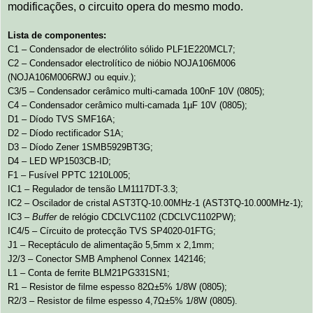
modificações, o circuito opera do mesmo modo.
Lista de componentes:
C1 – Condensador de electrólito sólido PLF1E220MCL7;
C2 – Condensador electrolítico de nióbio NOJA106M006
(NOJA106M006RWJ ou equiv.);
C3/5 – Condensador cerâmico multi-camada 100nF 10V (0805);
C4 – Condensador cerâmico multi-camada 1µF 10V (0805);
D1 – Díodo TVS SMF16A;
D2 – Díodo rectificador S1A;
D3 – Díodo Zener 1SMB5929BT3G;
D4 – LED WP1503CB-ID;
F1 – Fusível PPTC 1210L005;
IC1 – Regulador de tensão LM1117DT-3.3;
IC2 – Oscilador de cristal AST3TQ-10.00MHz-1 (AST3TQ-10.000MHz-1);
IC3 –
Buffer
de relógio CDCLVC1102 (CDCLVC1102PW);
IC4/5 – Círcuito de protecção TVS SP4020-01FTG;
J1 – Receptáculo de alimentação 5,5mm x 2,1mm;
J2/3 – Conector SMB Amphenol Connex 142146;
L1 – Conta de ferrite BLM21PG331SN1;
R1 – Resistor de filme espesso 82Ω±5% 1/8W (0805);
R2/3 – Resistor de filme espesso 4,7Ω±5% 1/8W (0805).