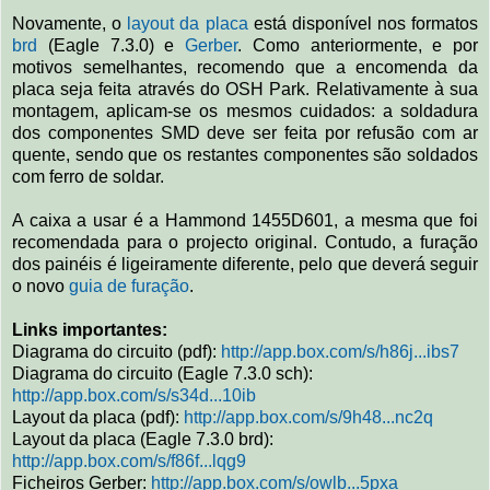
Novamente, o
layout da placa
está disponível nos formatos
brd
(Eagle 7.3.0) e
Gerber
. Como anteriormente, e por
motivos semelhantes, recomendo que a encomenda da
placa seja feita através do OSH Park. Relativamente à sua
montagem, aplicam-se os mesmos cuidados: a soldadura
dos componentes SMD deve ser feita por refusão com ar
quente, sendo que os restantes componentes são soldados
com ferro de soldar.
A caixa a usar é a Hammond 1455D601, a mesma que foi
recomendada para o projecto original. Contudo, a furação
dos painéis é ligeiramente diferente, pelo que deverá seguir
o novo
guia de furação
.
Links importantes:
Diagrama do circuito (pdf):
http://app.box.com/s/h86j...ibs7
Diagrama do circuito (Eagle 7.3.0 sch):
http://app.box.com/s/s34d...10ib
Layout da placa (pdf):
http://app.box.com/s/9h48...nc2q
Layout da placa (Eagle 7.3.0 brd):
http://app.box.com/s/f86f...lqg9
Ficheiros Gerber:
http://app.box.com/s/owlb...5pxa