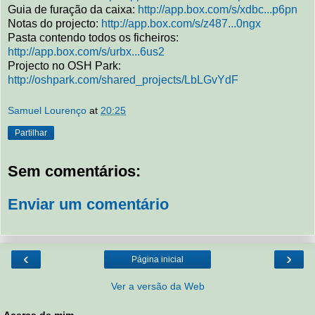
Guia de furação da caixa:
http://app.box.com/s/xdbc...p6pn
Notas do projecto:
http://app.box.com/s/z487...0ngx
Pasta contendo todos os ficheiros:
http://app.box.com/s/urbx...6us2
Projecto no OSH Park:
http://oshpark.com/shared_projects/LbLGvYdF
Samuel Lourenço
at
20:25
Partilhar
Sem comentários:
Enviar um comentário
‹
›
Página inicial
Ver a versão da Web
Acerca de mim