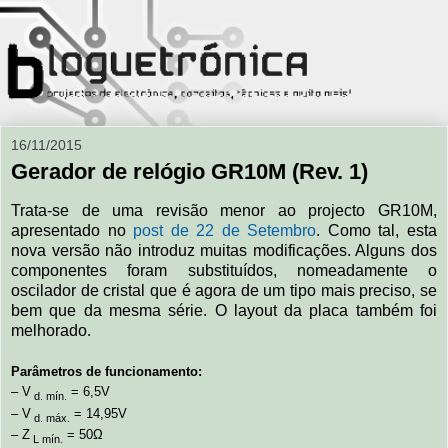
16/11/2015
Gerador de relógio GR10M (Rev. 1)
Trata-se de uma revisão menor ao projecto GR10M,
apresentado no
post de 22 de Setembro
. Como tal, esta
nova versão não introduz muitas modificações. Alguns dos
componentes foram substituídos, nomeadamente o
oscilador de cristal que é agora de um tipo mais preciso, se
bem que da mesma série. O layout da placa também foi
melhorado.
Parâmetros de funcionamento:
– V
= 6,5V
d. mín.
– V
= 14,95V
d. máx.
– Z
= 50Ω
L mín.