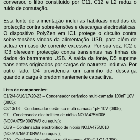
conversor, o filtro constituído por C11, C12 e L2 reduz o
ruído de comutação.
Esta fonte de alimentação inclui as habituais medidas de
protecção contra sobre-tensões e descargas electrostáticas.
O dispositivo PolyZen em IC1 protege o circuito contra
sobre-tensões vindas da alimentação USB, para além de
actuar em caso de corrente excessiva. Por sua vez, IC2 e
IC3 oferecem protecção contra transientes nas linhas de
dados do barramento USB. À saída da fonte, D5 suprime
transientes originados por cargas de natureza indutiva. Por
outro lado, D4 providencia um caminho de descarga
quando a carga é predominantemente capacitiva.
Lista de componentes:
C1/2/4-6/16/17/20-23 – Condensador cerâmico multi-camada 100nF 10V
(0805);
C3/13/18 – Condensador cerâmico multi-camada 1µF 10V (0805);
C7 – Condensador electrolítico de nióbio NOJA475M006
(NOJA475M006RWJ ou equiv.);
C8/9 – Condensador electrolítico de nióbio NOJA475M010
(NOJA475M010RWJ ou equiv.);
C10 – Condensador cerâmico multi-camada 470pF 1KV (1206);