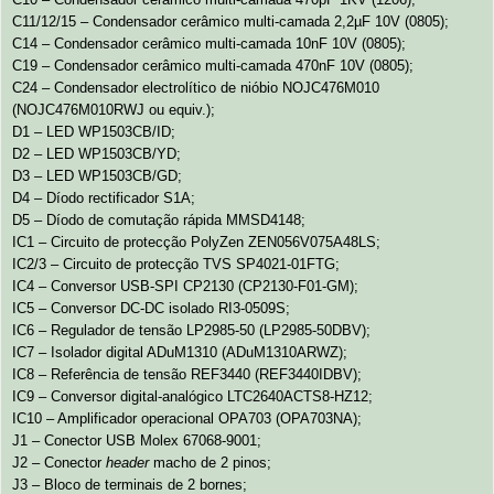
C11/12/15 – Condensador cerâmico multi-camada 2,2µF 10V (0805);
C14 – Condensador cerâmico multi-camada 10nF 10V (0805);
C19 – Condensador cerâmico multi-camada 470nF 10V (0805);
C24 – Condensador electrolítico de nióbio NOJC476M010
(NOJC476M010RWJ ou equiv.);
D1 – LED WP1503CB/ID;
D2 – LED WP1503CB/YD;
D3 – LED WP1503CB/GD;
D4 – Díodo rectificador S1A;
D5 – Díodo de comutação rápida MMSD4148;
IC1 – Circuito de protecção PolyZen ZEN056V075A48LS;
IC2/3 – Circuito de protecção TVS SP4021-01FTG;
IC4 – Conversor USB-SPI CP2130 (CP2130-F01-GM);
IC5 – Conversor DC-DC isolado RI3-0509S;
IC6 – Regulador de tensão LP2985-50 (LP2985-50DBV);
IC7 – Isolador digital ADuM1310 (ADuM1310ARWZ);
IC8 – Referência de tensão REF3440 (REF3440IDBV);
IC9 – Conversor digital-analógico LTC2640ACTS8-HZ12;
IC10 – Amplificador operacional OPA703 (OPA703NA);
J1 – Conector USB Molex 67068-9001;
J2 – Conector
header
macho de 2 pinos;
J3 – Bloco de terminais de 2 bornes;