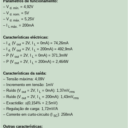
Parâmetros de funcionamento:
– V
= 4,92V
d. mín.
– V
= 5V
d. nom.
– V
= 5,25V
d. máx.
– I
= 200mA
L máx.
Características eléctricas:
– I
(V
= 2V, I
= 0mA) = 74,26mA
d.
out
L
– I
(V
= 2V, I
= 200mA) = 492,9mA
d.
out
L
– P (V
= 2V, I
= 0mA) = 371,3mW
out
L
– P (V
= 2V, I
= 200mA) = 2,464W
out
L
Características da saída:
– Tensão máxima: 4,09V
– Incremento em tensão: 1mV
– Ruído (V
= 2V, I
= 0mA): 1,37mV
out
L
rms
– Ruído (V
= 2V, I
= 200mA): 1,43mV
out
L
rms
– Exactidão: ±(0,154% + 2,5mV)
– Regulação de carga: 1,72mV/A
– Corrente em curto-circuito (I
): 258mA
SC
Outras características: