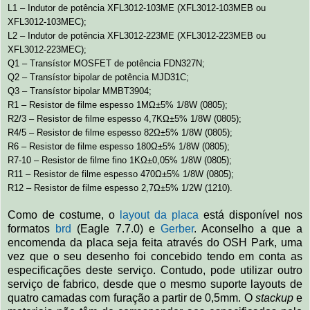
L1 – Indutor de potência XFL3012-103ME (XFL3012-103MEB ou
XFL3012-103MEC);
L2 – Indutor de potência XFL3012-223ME (XFL3012-223MEB ou
XFL3012-223MEC);
Q1 – Transístor MOSFET de potência FDN327N;
Q2 – Transístor bipolar de potência MJD31C;
Q3 – Transístor bipolar MMBT3904;
R1 – Resistor de filme espesso 1MΩ±5% 1/8W (0805);
R2/3 – Resistor de filme espesso 4,7KΩ±5% 1/8W (0805);
R4/5 – Resistor de filme espesso 82Ω±5% 1/8W (0805);
R6 – Resistor de filme espesso 180Ω±5% 1/8W (0805);
R7-10 – Resistor de filme fino 1KΩ±0,05% 1/8W (0805);
R11 – Resistor de filme espesso 470Ω±5% 1/8W (0805);
R12 – Resistor de filme espesso 2,7Ω±5% 1/2W (1210).
Como de costume, o
layout da placa
está disponível nos
formatos
brd
(Eagle 7.7.0) e
Gerber
. Aconselho a que a
encomenda da placa seja feita através do OSH Park, uma
vez que o seu desenho foi concebido tendo em conta as
especificações deste serviço. Contudo, pode utilizar outro
serviço de fabrico, desde que o mesmo suporte layouts de
quatro camadas com furação a partir de 0,5mm. O
stackup
e