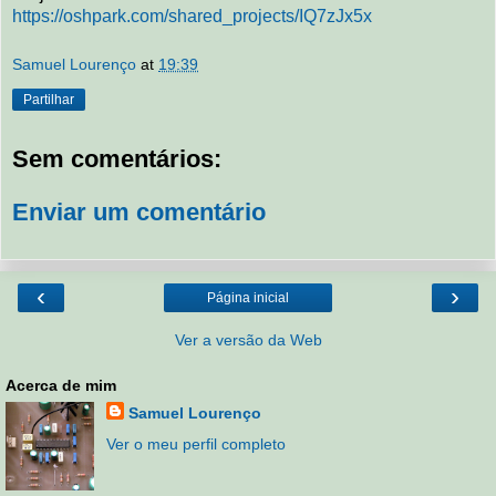
https://oshpark.com/shared_projects/IQ7zJx5x
Samuel Lourenço
at
19:39
Partilhar
Sem comentários:
Enviar um comentário
‹
›
Página inicial
Ver a versão da Web
Acerca de mim
Samuel Lourenço
Ver o meu perfil completo