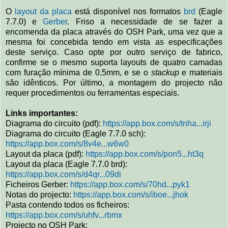
O
layout da placa
está disponível nos formatos
brd
(Eagle
7.7.0) e
Gerber
. Friso a necessidade de se fazer a
encomenda da placa através do OSH Park, uma vez que a
mesma foi concebida tendo em vista as especificações
deste serviço. Caso opte por outro serviço de fabrico,
confirme se o mesmo suporta layouts de quatro camadas
com furação mínima de 0,5mm, e se o
stackup
e materiais
são idênticos. Por último, a montagem do projecto não
requer procedimentos ou ferramentas especiais.
Links importantes:
Diagrama do circuito (pdf):
https://app.box.com/s/tnha...irji
Diagrama do circuito (Eagle 7.7.0 sch):
https://app.box.com/s/8v4e...w6w0
Layout da placa (pdf):
https://app.box.com/s/pon5...ht3q
Layout da placa (Eagle 7.7.0 brd):
https://app.box.com/s/d4qr...09di
Ficheiros Gerber:
https://app.box.com/s/70hd...pyk1
Notas do projecto:
https://app.box.com/s/iboe...jhok
Pasta contendo todos os ficheiros:
https://app.box.com/s/uhfv...rbmx
Projecto no OSH Park: