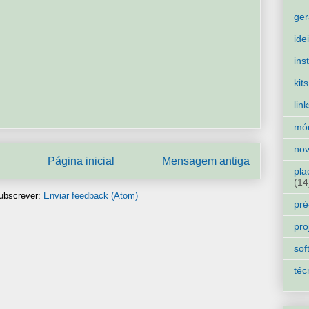
ger
ide
ins
kits
lin
mó
nov
Página inicial
Mensagem antiga
pla
(14
ubscrever:
Enviar feedback (Atom)
pré
pro
sof
téc