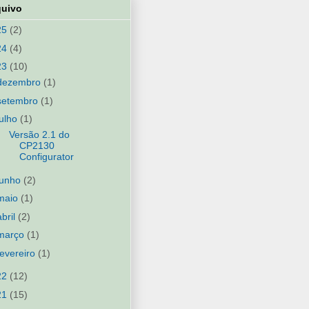
quivo
25
(2)
24
(4)
23
(10)
dezembro
(1)
setembro
(1)
julho
(1)
Versão 2.1 do
CP2130
Configurator
junho
(2)
maio
(1)
abril
(2)
março
(1)
fevereiro
(1)
22
(12)
21
(15)