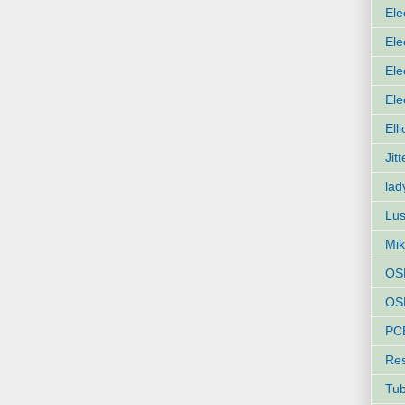
Ele
Ele
Ele
Ele
Ell
Jit
lad
Lus
Mik
OS
OSH
PC
Res
Tu