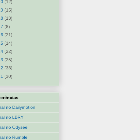
20
(12)
19
(15)
18
(13)
17
(8)
16
(21)
15
(14)
14
(22)
13
(25)
12
(33)
11
(30)
ferências
al no Dailymotion
nal no LBRY
al no Odysee
al no Rumble