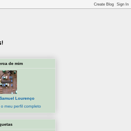
erca de mim
Samuel Lourenço
 o meu perfil completo
quetas