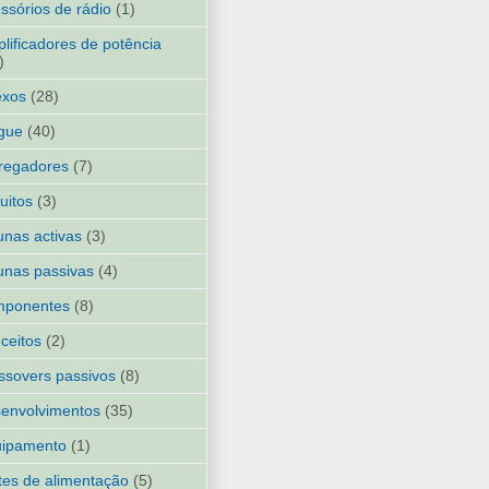
ssórios de rádio
(1)
lificadores de potência
)
exos
(28)
gue
(40)
regadores
(7)
cuitos
(3)
unas activas
(3)
unas passivas
(4)
mponentes
(8)
ceitos
(2)
ssovers passivos
(8)
envolvimentos
(35)
uipamento
(1)
tes de alimentação
(5)