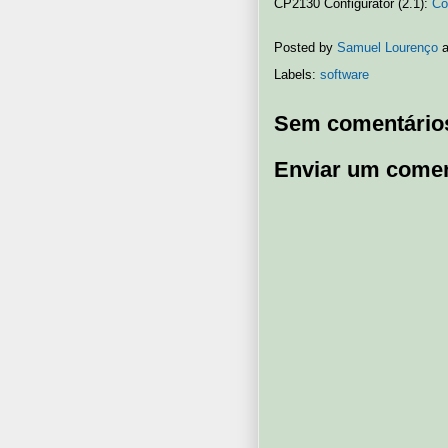
CP2130 Configurator (2.1):
Có
Posted by
Samuel Lourenço
Labels:
software
Sem comentário
Enviar um comen