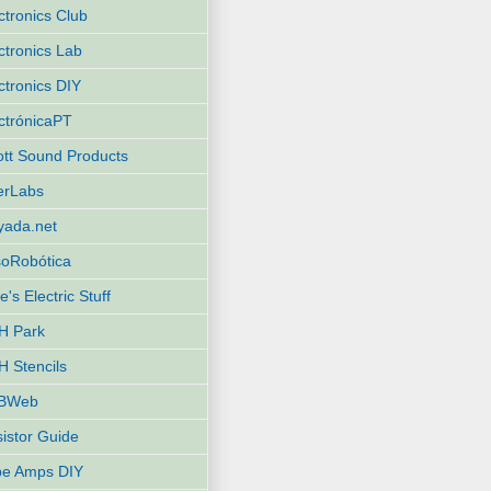
ctronics Club
ctronics Lab
ctronics DIY
ctrónicaPT
iott Sound Products
terLabs
yada.net
oRobótica
e's Electric Stuff
H Park
 Stencils
BWeb
istor Guide
be Amps DIY