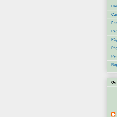
Can
Can
Fee
Pág
Pág
Pág
Per
Rep
Ou