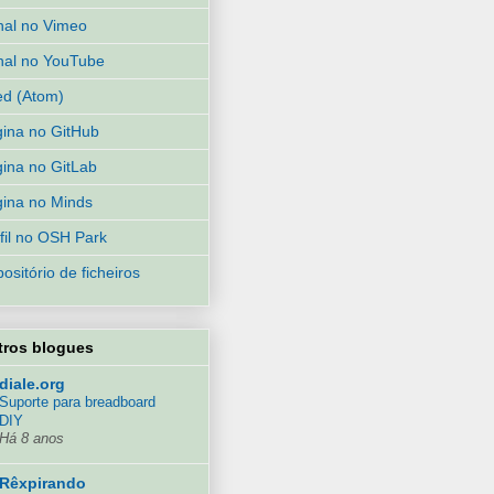
al no Vimeo
al no YouTube
d (Atom)
ina no GitHub
ina no GitLab
ina no Minds
fil no OSH Park
ositório de ficheiros
tros blogues
diale.org
Suporte para breadboard
DIY
Há 8 anos
Rêxpirando