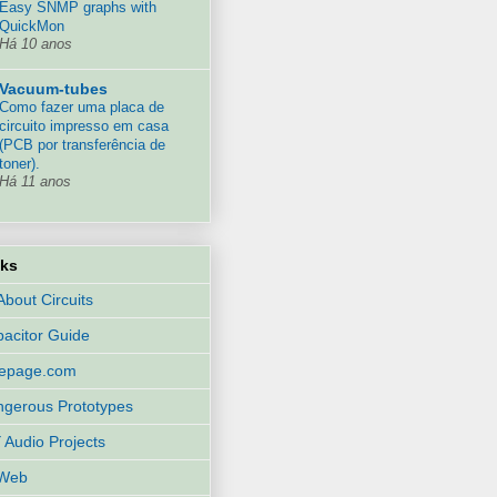
Easy SNMP graphs with
QuickMon
Há 10 anos
Vacuum-tubes
Como fazer uma placa de
circuito impresso em casa
(PCB por transferência de
toner).
Há 11 anos
nks
 About Circuits
acitor Guide
eepage.com
gerous Prototypes
 Audio Projects
Web