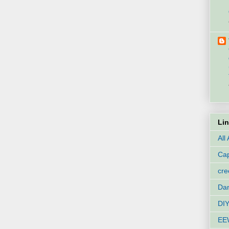
Li
All
Cap
cr
Dan
DIY
EE