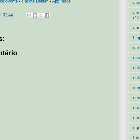
digo-fonte
•
Pacote Debian
•
AppImage
ace
amp
at
07:44
(13
an
s:
blo
car
tário
cir
col
col
co
con
cro
des
eq
fon